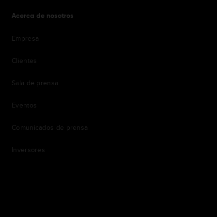
Acerca de nosotros
Empresa
Clientes
Sala de prensa
Eventos
Comunicados de prensa
Inversores
7th item
Routing
9th item of footer