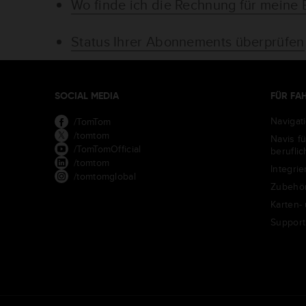
Wo finde ich die Rechnung für meine 
Status Ihrer Abonnements überprüfen
SOCIAL MEDIA
FÜR FA
Navigat
/TomTom
/tomtom
Navis f
/TomTomOfficial
berufli
/tomtom
Integrie
/tomtomglobal
Zubehö
Karten-
Support