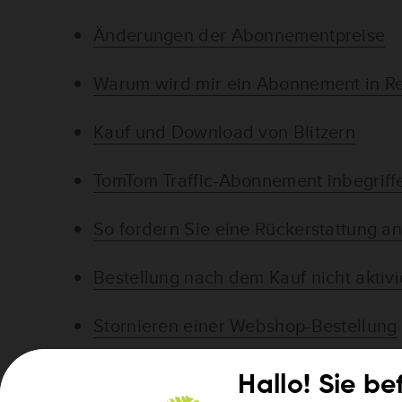
Änderungen der Abonnementpreise
Warum wird mir ein Abonnement in Re
Kauf und Download von Blitzern
TomTom Traffic-Abonnement inbegriff
So fordern Sie eine Rückerstattung a
Bestellung nach dem Kauf nicht aktivi
Stornieren einer Webshop-Bestellung
Ein Abonnement kündigen
Hallo! Sie be