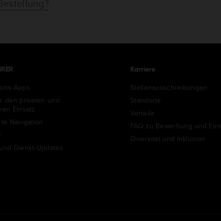
Bestellung?
HRER
Karriere
ions-Apps
Stellenausschreibungen
ür den privaten und
Standorte
chen Einsatz
Vorteile
rte Navigation
FAQ zu Bewerbung und Eins
r
Diversität und Inklusion
 und Dienst-Updates