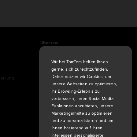
Über uns
Unternehmen
Wir bei TomTom helfen Ihnen
Kunden
gerne, sich zurechtzufinden.
Newsroom
Daher nutzen wir Cookies, um
tellung
Veranstaltungen
unsere Webseiten zu optimieren,
Pressemitteilungen
Ihr Browsing-Erlebnis zu
Investoren
verbessern, Ihnen Social-Media-
7th item
Funktionen anzubieten, unsere
Routing
9th item of footer
Marketinginhalte zu optimieren
und zu personalisieren und um
Ihnen basierend auf Ihren
Interessen personalisierte