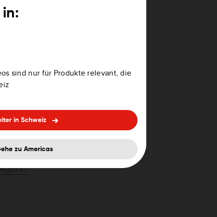
in:
 der Garantie
os sind nur für Produkte relevant, die
eiz
Bestellung?
iter in Schweiz
ehe zu Americas
nsgerät