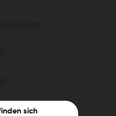
chnung gestellt?
en
n
ert
finden sich