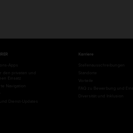
HRER
Karriere
ions-Apps
Stellenausschreibungen
ür den privaten und
Standorte
chen Einsatz
Vorteile
rte Navigation
FAQ zu Bewerbung und Eins
r
Diversität und Inklusion
 und Dienst-Updates