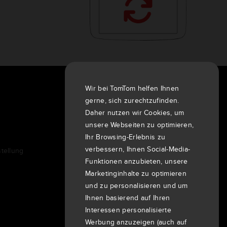
Wir bei TomTom helfen Ihnen
Über uns
gerne, sich zurechtzufinden.
Unternehmen
Daher nutzen wir Cookies, um
Kunden
unsere Webseiten zu optimieren,
Ihr Browsing-Erlebnis zu
Newsroom
verbessern, Ihnen Social-Media-
tellung
Veranstaltungen
Funktionen anzubieten, unsere
Pressemitteilungen
Marketinginhalte zu optimieren
Investoren
und zu personalisieren und um
7th item
Routing
Ihnen basierend auf Ihren
9th item of footer
Interessen personalisierte
Werbung anzuzeigen (auch auf