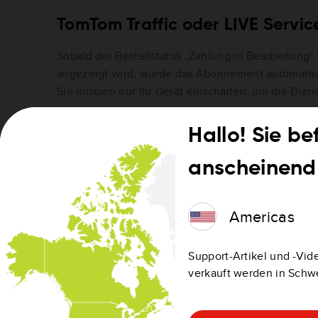
TomTom Traffic oder LIVE Servic
Sobald der Bestellstatus „Zahlung in Bearbeitung
angezeigt wird, wurde das Abonnement automatisch
Sie müssen nur Ihr Gerät einschalten, um die Die
Um zu überprüfen, bis wann Ihr Dienst auf dem Gerä
Hallo! Sie be
und überprüfen Sie den Status des TomTom Traffic-
Abonnements.
anscheinend 
Abonnements von Karten, Stim
Americas
Radarkameras
Support-Artikel und -Vide
Sobald der Bestellstatus „Zahlung in Bearbeitung
verkauft werden in Schw
angezeigt wird, wurde das herunterladbare Produ
zugeordnet. Sie müssen die
TomTom Support-Soft
bei Ihrem TomTom-Konto anmelden, um dieses Prod