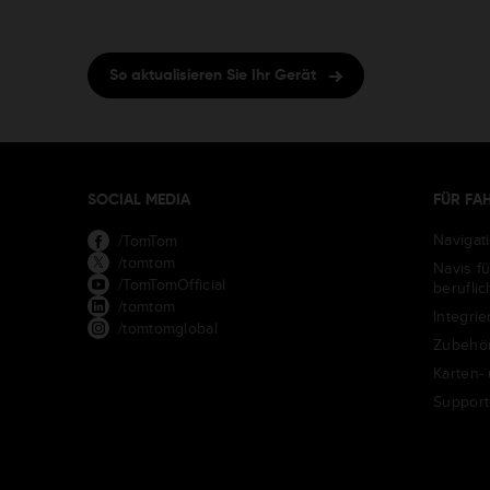
So aktualisieren Sie Ihr Gerät
SOCIAL MEDIA
FÜR FA
Navigat
/TomTom
/tomtom
Navis f
/TomTomOfficial
berufli
/tomtom
Integrie
/tomtomglobal
Zubehö
Karten-
Support