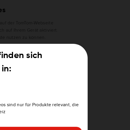
es
“ auf der TomTom-Webseite
 auf Ihrem Gerät aktiviert.
nste nutzen zu können.
t gültig ist, gehen Sie auf
finden sich
 oder LIVE Services-
in:
men und
os sind nur für Produkte relevant, die
“ auf der TomTom-Webseite
eiz
kt Ihrem TomTom-Konto
ware
installieren und sich dann
ukt auf Ihr Navigationsgerät