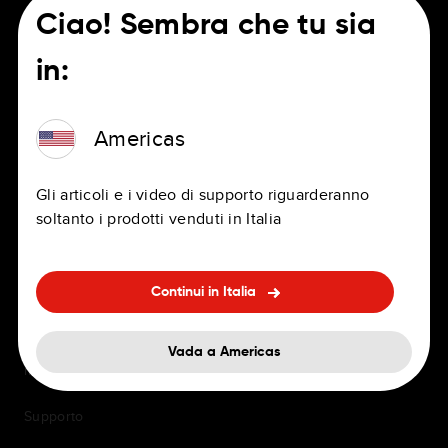
Ciao! Sembra che tu sia
in:
PER CONDUCENTI
OPPORTUNITÀ DI LAVORO
App di navigazione
Americas
Lavori
Navigatori personali e
Uffici
Gli articoli e i video di supporto riguarderanno
professionali
soltanto i prodotti venduti in Italia
Vantaggi
Sistema di navigazione
integrato nel cruscotto
Domande frequenti
sull'assunzione
Continui in Italia
Accessori
Diversità e inclusione
Aggiornamenti servizi e
Vada a Americas
mappe
Supporto