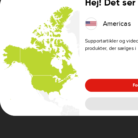
Hej! Det ser 
Americas
Brug af TomTom-
J
tjenester
Supportartikler og video
produkter, der sælges 
Fo
Wi-Fi
Topartikler
Opdate