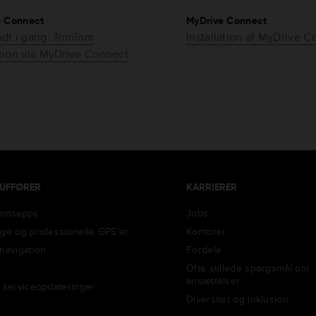
e Connect
MyDrive Connect
dt i gang: TomTom
Installation af MyDrive 
tion via MyDrive Connect
AUFFØRER
KARRIERER
ionsapps
Jobs
ige og professionelle GPS'er
Kontorer
-navigation
Fordele
r
Ofte stillede spørgsmål om
ansættelser
g serviceopdateringer
Diversitet og inklusion