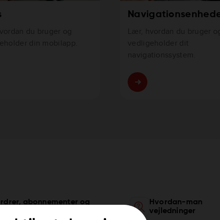
s
Navigationsenhed
hvordan du bruger og
Lær, hvordan du bruger o
eholder din mobilapp.
vedligeholder dit
navigationssystem.
rdrer, abonnementer og
Hvordan-man
efunderinger
vejledninger