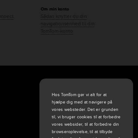
Om min konto
Connect
Sådan knytter du din
navigationsenhed til din
TomTom-konto
Om os
Virksomheden
Hos TomTom gør vi alt for at
Kunder
hjælpe dig med at navigere på
Nyheder
vores websteder. Det er grunden
til, vi bruger cookies til at forbedre
Begivenheder
vores websider, til at forbedre din
Pressemeddelelser
browseroplevelse, til at tilbyde
Investorer