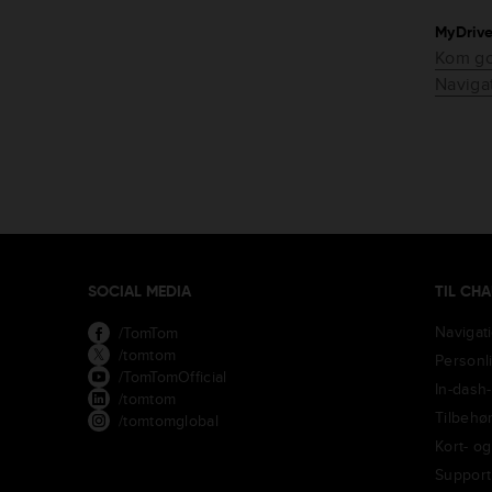
MyDriv
Kom go
Naviga
SOCIAL MEDIA
TIL CH
Navigat
/TomTom
/tomtom
Personl
/TomTomOfficial
In-dash
/tomtom
Tilbehø
/tomtomglobal
Kort- o
Support