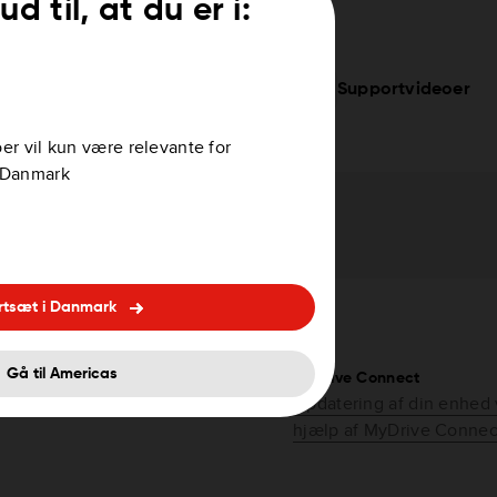
ud til, at du er i:
ura og privatliv
Supportvideoer
er vil kun være relevante for
i Danmark
rtsæt i Danmark
Gå til Americas
MyDrive Connect
r enheden via Wi-Fi®
Opdatering af din enhed
hjælp af MyDrive Connec