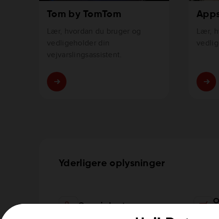
Tom by TomTom
App
Lær, hvordan du bruger og
Lær, 
vedligeholder din
vedlig
vejvarslingsassistent.
Yderligere oplysninger
O
Om min konto
r