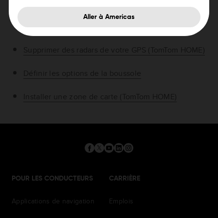
La nouvelle carte ne figure pas dans les mises à
Aller à Americas
jour (TomTom HOME)
Supprimer des radars de votre GPS (TomTom HOME)
Définir les options de la boussole
Installer une zone de carte (TomTom HOME)
POUR LES CONDUCTEURS
CARRIÈRE
Applications de navigation
Emplois