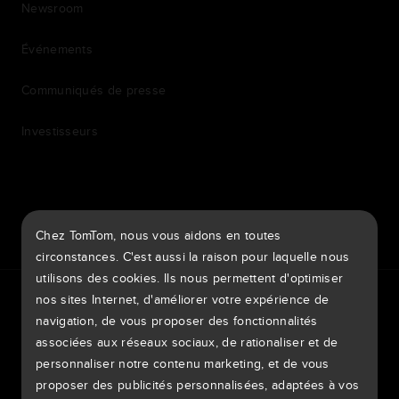
Newsroom
Événements
Communiqués de presse
Investisseurs
7th item
Routing
Chez TomTom, nous vous aidons en toutes
9th item of footer
circonstances. C'est aussi la raison pour laquelle nous
utilisons des cookies. Ils nous permettent d'optimiser
TomTom Traffic Index
TomTom Portail clients
nos sites Internet, d'améliorer votre expérience de
TomTom Move Portal
TomTom Suppliers
navigation, de vous proposer des fonctionnalités
associées aux réseaux sociaux, de rationaliser et de
Suisse
personnaliser notre contenu marketing, et de vous
proposer des publicités personnalisées, adaptées à vos