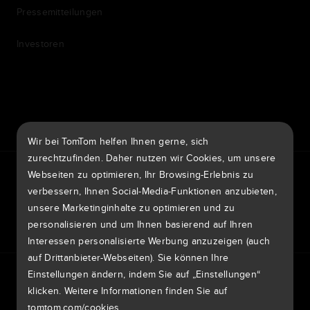
Pressemitteilungen
Investoren
7th item
Routing
9th item of footer
Wir bei TomTom helfen Ihnen gerne, sich
zurechtzufinden. Daher nutzen wir Cookies, um unsere
TomTom Traffic Index
TomTom Kundenportal
Webseiten zu optimieren, Ihr Browsing-Erlebnis zu
TomTom Move Portal
TomTom Suppliers
verbessern, Ihnen Social-Media-Funktionen anzubieten,
unsere Marketinginhalte zu optimieren und zu
Deutschland
personalisieren und um Ihnen basierend auf Ihren
Interessen personalisierte Werbung anzuzeigen (auch
auf Drittanbieter-Webseiten). Sie können Ihre
Europa
Einstellungen ändern, indem Sie auf „Einstellungen“
Datenschutzrichtlinie
Rechtliche Hinweise
België | Nederlands
Nutzung Ihrer Daten
klicken. Weitere Informationen finden Sie auf
Cookies
Sicherheitsrisiken melden
Kartenaktualisierung melden
Impressum
tomtom.com/cookies