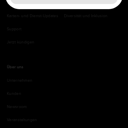
Zubehör
Einstellung
Karten- und Dienst-Updates
Diversität und Inklusion
Support
Jetzt kündigen
Über uns
Unternehmen
Kunden
Newsroom
Veranstaltungen