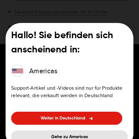
Headset-Kopplungsoptionen für Ihr Rider
Fahrtstatistiken aufrufen
Hallo! Sie befinden sich
anscheinend in:
Americas
FÜR FAHRER
Karriere
Support-Artikel und -Videos sind nur für Produkte
Navigations-Apps
Stellenausschreibungen
relevant, die verkauft werden in Deutschland
Navis für den privaten und
Standorte
beruflichen Einsatz
Weiter in Deutschland
Vorteile
Integrierte Navigation
FAQ zu Bewerbung und
Gehe zu Americas