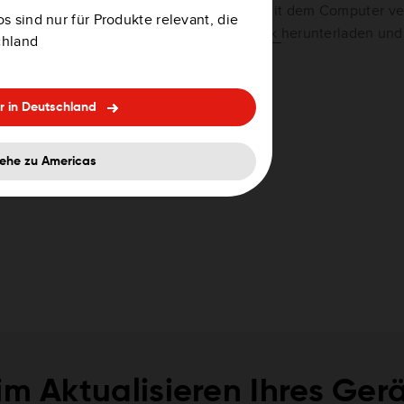
Connect mit dem Computer ve
s sind nur für Produkte relevant, die
diesen
Link
herunterladen und 
chland
r in Deutschland
ehe zu Americas
im Aktualisieren Ihres Ger