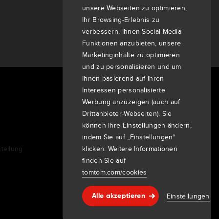
unsere Webseiten zu optimieren,
Ihr Browsing-Erlebnis zu
verbessern, Ihnen Social-Media-
Funktionen anzubieten, unsere
Marketinginhalte zu optimieren
und zu personalisieren und um
Ihnen basierend auf Ihren
Interessen personalisierte
Über uns
Werbung anzuzeigen (auch auf
Unternehmen
Drittanbieter-Webseiten). Sie
Kunden
können Ihre Einstellungen ändern,
Newsroom
indem Sie auf „Einstellungen“
klicken. Weitere Informationen
tellung
Veranstaltungen
finden Sie auf
Pressemitteilungen
tomtom.com/cookies
Investoren
7th item
Routing
Einstellungen
Alle akzeptieren
Hilfe & support
9th item of footer