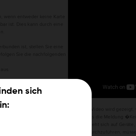
en, wenn entweder keine Karte
sbar ist. Dies kann durch eine
en.
rbunden ist, stellen Sie eine
folgen Sie die nachfolgenden
 aus.
weitere Informationen zu
 von ihr abgedeckten Länder.
finden sich
ben, wählen Sie
Herunterladen
in:
 wird die Meldung „Karte
In diesem Video wird gezeigt,
zeigt.
Ihres Geräts die Meldung �Kei
Video bezieht sich auf Geräte,
n Ihr Navigationsgerät jetzt
Updates durchzuführen, müsse