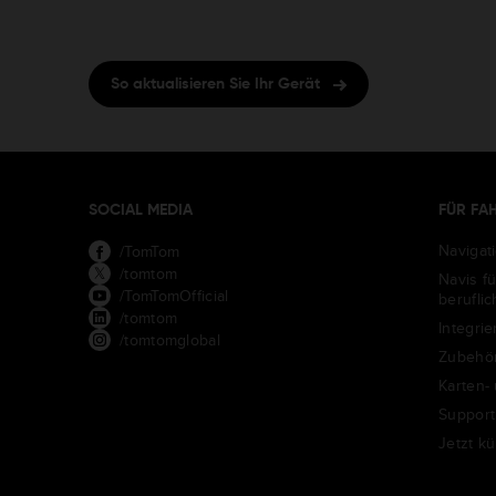
So aktualisieren Sie Ihr Gerät
SOCIAL MEDIA
FÜR FA
Navigat
/TomTom
/tomtom
Navis f
/TomTomOfficial
berufli
/tomtom
Integrie
/tomtomglobal
Zubehö
Karten-
Support
Jetzt k