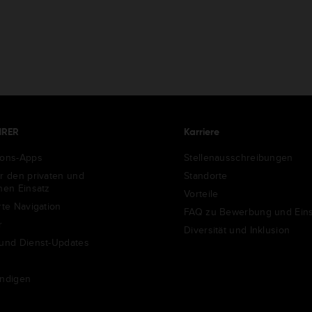
HRER
Karriere
ions-Apps
Stellenausschreibungen
ür den privaten und
Standorte
chen Einsatz
Vorteile
rte Navigation
FAQ zu Bewerbung und Eins
r
Diversität und Inklusion
 und Dienst-Updates
ündigen