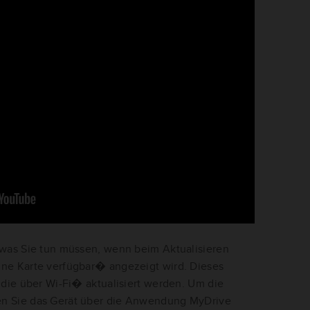
 was Sie tun müssen, wenn beim Aktualisieren
ne Karte verfügbar� angezeigt wird. Dieses
 die über Wi-Fi� aktualisiert werden. Um die
n Sie das Gerät über die Anwendung MyDrive