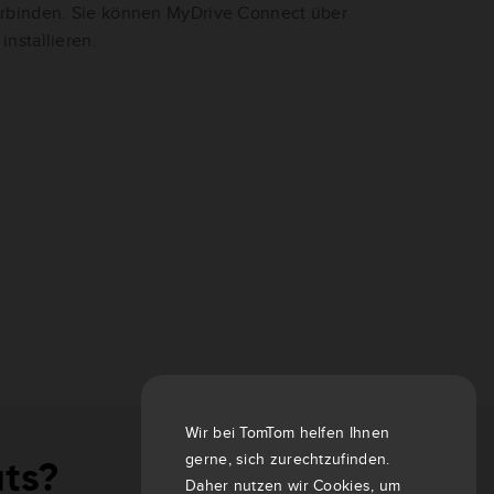
rbinden. Sie können MyDrive Connect über
installieren.
Wir bei TomTom helfen Ihnen
gerne, sich zurechtzufinden.
äts?
Daher nutzen wir Cookies, um