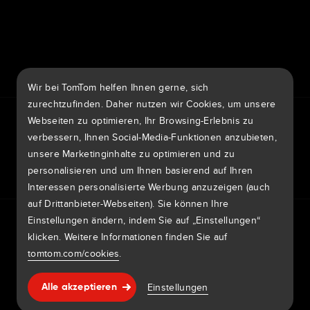
7th item
Routing
9th item of footer
Wir bei TomTom helfen Ihnen gerne, sich
zurechtzufinden. Daher nutzen wir Cookies, um unsere
TomTom Traffic Index
TomTom Kundenportal
Webseiten zu optimieren, Ihr Browsing-Erlebnis zu
TomTom Move Portal
TomTom Suppliers
verbessern, Ihnen Social-Media-Funktionen anzubieten,
unsere Marketinginhalte zu optimieren und zu
Schweiz
personalisieren und um Ihnen basierend auf Ihren
Interessen personalisierte Werbung anzuzeigen (auch
auf Drittanbieter-Webseiten). Sie können Ihre
Europa
Einstellungen ändern, indem Sie auf „Einstellungen“
Datenschutzrichtlinie
Rechtliche Hinweise
België | Nederlands
Nutzung Ihrer Daten
klicken. Weitere Informationen finden Sie auf
Cookies
Sicherheitsrisiken melden
Kartenaktualisierung melden
Impressum
tomtom.com/cookies
.
Belgique | Français
Copyright © 2026 TomTom International BV. All rights
Hilfe & support
Einstellungen
Česká Republika | Česky
Alle akzeptieren
reserved.