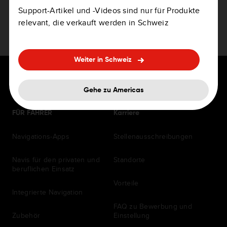
TomTom Traffic-Datennutzung
Support-Artikel und -Videos sind nur für Produkte
relevant, die verkauft werden in Schweiz
RDS-TMC-Empfang optimieren
Weiter in Schweiz
Gehe zu Americas
FÜR FAHRER
Karriere
Navigations-Apps
Stellenausschreibungen
Navis für den privaten und
Standorte
beruflichen Einsatz
Vorteile
Integrierte Navigation
FAQ zu Bewerbung und
Zubehör
Einstellung