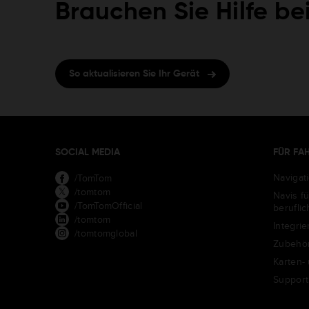
Brauchen Sie Hilfe be
So aktualisieren Sie Ihr Gerät
SOCIAL MEDIA
FÜR FA
Navigat
/TomTom
/tomtom
Navis f
/TomTomOfficial
berufli
/tomtom
Integrie
/tomtomglobal
Zubehö
Karten-
Support