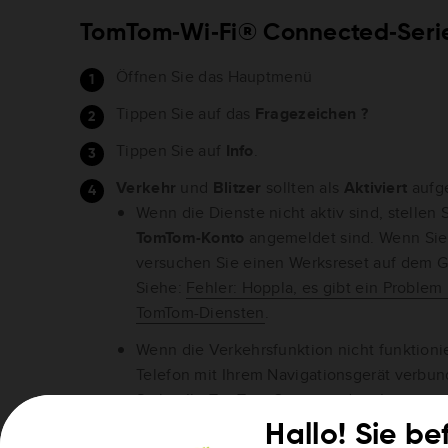
TomTom‑Wi‑Fi® Connected‑Seri
Öffnen Sie das Hauptmenü
Tippen Sie auf das
Fragezeichen ?
Tippen Sie auf
Info
.
Verkehr
und
Blitzer
sollten als
Aktiviert
aufge
Wenn die Dienste nicht aktiv sind, stellen S
TomTom-Konto
angemeldet sind. Wenn Sie
versuchen Sie einen Werksreset auf dem G
Siehe:
Fehler: Hoppla, es gibt ein Problem
TomTom-Diensten
.
Wenn die Verkehrsfunktion nicht funktioniert
Telefon mit Ihrem Navigationsgerät verbun
Siehe:
Ihr TomTom-Gerät mit dem Internet 
Hallo! Sie be