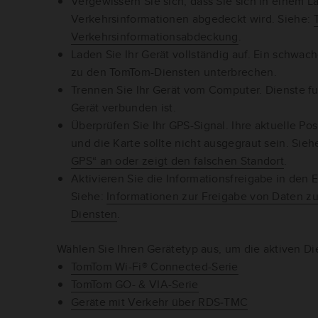
Vergewissern Sie sich, dass Sie sich in einem 
Verkehrsinformationen abgedeckt wird. Siehe:
Verkehrsinformationsabdeckung
.
Laden Sie Ihr Gerät vollständig auf. Ein schwa
zu den TomTom-Diensten unterbrechen.
Trennen Sie Ihr Gerät vom Computer. Dienste fu
Gerät verbunden ist.
Überprüfen Sie Ihr GPS-Signal. Ihre aktuelle Po
und die Karte sollte nicht ausgegraut sein. Sieh
GPS“ an oder zeigt den falschen Standort
.
Aktivieren Sie die Informationsfreigabe in den E
Siehe:
Informationen zur Freigabe von Daten z
Diensten
.
Wählen Sie Ihren Gerätetyp aus, um die aktiven Di
TomTom Wi-Fi® Connected-Serie
TomTom GO- & VIA-Serie
Geräte mit Verkehr über RDS‑TMC