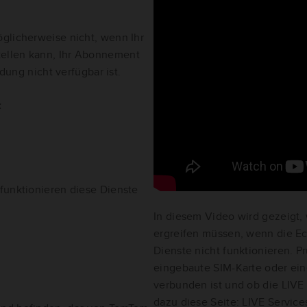
glicherweise nicht, wenn Ihr
tellen kann, Ihr Abonnement
ndung nicht verfügbar ist.
:
funktionieren diese Dienste
In diesem Video wird gezeig
ergreifen müssen, wenn die E
Dienste nicht funktionieren. P
eingebaute SIM-Karte oder ei
verbunden ist und ob die LIVE
dazu diese Seite:
LIVE Servic