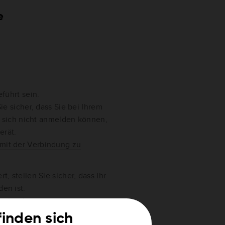
e
führt sein.
ie sicher, dass Sie bei Ihrem
 sich nicht anmelden können,
erät.
 mit der Verbindung zu
, stellen Sie sicher, dass Ihr
den ist.
verbinden
.
finden sich