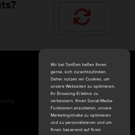
äts?
Wir bei TomTom helfen Ihnen
Über uns
gerne, sich zurechtzufinden.
Unternehmen
Daher nutzen wir Cookies, um
Kunden
unsere Webseiten zu optimieren,
Newsroom
Ihr Browsing-Erlebnis zu
verbessern, Ihnen Social-Media-
tellung
Veranstaltungen
Funktionen anzubieten, unsere
Pressemitteilungen
Marketinginhalte zu optimieren
Investoren
und zu personalisieren und um
7th item
Routing
Ihnen basierend auf Ihren