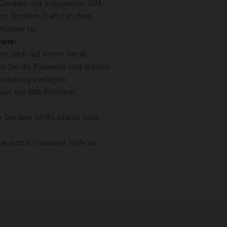
Geräten mit integrierter SIM-
nn TomTom Traffic in dem
fügbar ist.
nste:
n, sich auf Ihrem Gerät
n Sie Ihr Passwort und stellen
erbindung verfügen.
 auf ein SIM-Problem
n Sie den GPRS-Status oder
e sich für weitere Hilfe an