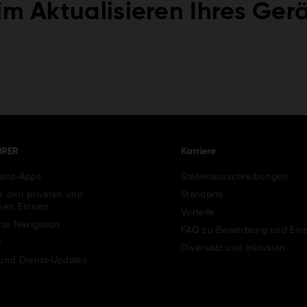
im Aktualisieren Ihres Ger
HRER
Karriere
ions-Apps
Stellenausschreibungen
ür den privaten und
Standorte
chen Einsatz
Vorteile
rte Navigation
FAQ zu Bewerbung und Eins
r
Diversität und Inklusion
 und Dienst-Updates