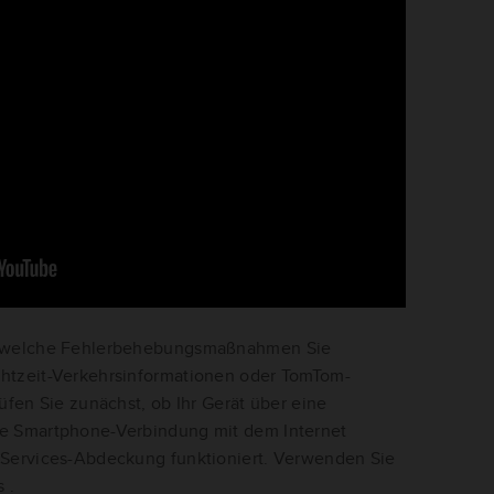
t, welche Fehlerbehebungsmaßnahmen Sie
chtzeit-Verkehrsinformationen oder TomTom-
rüfen Sie zunächst, ob Ihr Gerät über eine
ne Smartphone-Verbindung mit dem Internet
 Services-Abdeckung funktioniert. Verwenden Sie
es
.