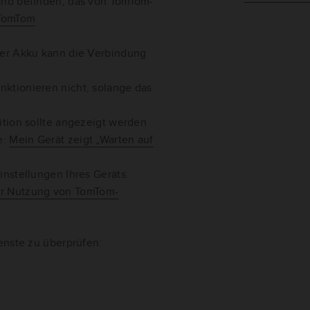
Land befinden, das von TomTom-
TomTom
cher Akku kann die Verbindung
nktionieren nicht, solange das
sition sollte angezeigt werden
e:
Mein Gerät zeigt „Warten auf
instellungen Ihres Geräts.
ur Nutzung von TomTom-
enste zu überprüfen: