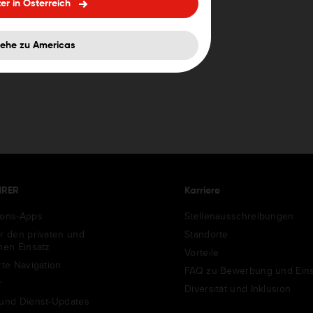
er in Österreich
ehe zu Americas
HRER
Karriere
ions-Apps
Stellenausschreibungen
ür den privaten und
Standorte
chen Einsatz
Vorteile
rte Navigation
FAQ zu Bewerbung und Eins
r
Diversität und Inklusion
 und Dienst-Updates