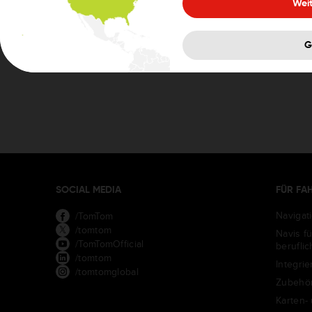
Weit
Support kontaktieren
G
SOCIAL MEDIA
FÜR FA
Navigat
/TomTom
/tomtom
Navis f
/TomTomOfficial
berufli
/tomtom
Integrie
/tomtomglobal
Zubehö
Karten-