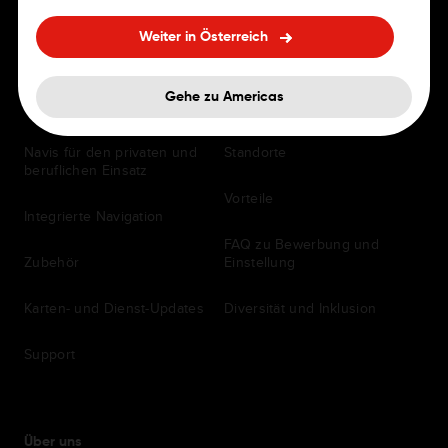
Weiter in Österreich
FÜR FAHRER
Karriere
Gehe zu Americas
Navigations-Apps
Stellenausschreibungen
Navis für den privaten und
Standorte
beruflichen Einsatz
Vorteile
Integrierte Navigation
FAQ zu Bewerbung und
Zubehör
Einstellung
Karten- und Dienst-Updates
Diversität und Inklusion
Support
Über uns