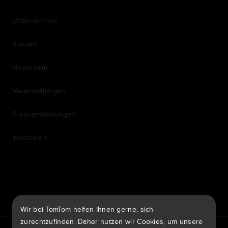
Unternehmen
Kunden
Newsroom
Veranstaltungen
Pressemitteilungen
Investoren
7th item
Routing
9th item of footer
Wir bei TomTom helfen Ihnen gerne, sich
zurechtzufinden. Daher nutzen wir Cookies, um unsere
TomTom Traffic Index
TomTom Kundenportal