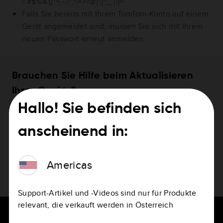
!"#$%&'()*+,-./:;<=>?@[\]^_`{|}~
Falls Sie bereits mit Ihrem TomTom-Konto auf einem
Gerät angemeldet sind, müssen Sie sich mit Ihrem
neuen Passwort erneut anmelden.
Brauchen Sie Hilfe beim Aktualisieren
Ihres Geräts?
Hallo! Sie befinden sich
So aktualisieren Sie Ihr Gerät
anscheinend in:
Americas
Support-Artikel und -Videos sind nur für Produkte
relevant, die verkauft werden in Österreich