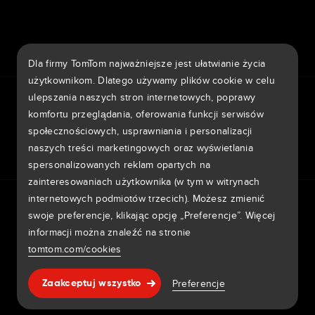
Routing
9th item of footer
Dla firmy TomTom najważniejsze jest ułatwianie życia
użytkownikom. Dlatego używamy plików cookie w celu
TomTom Traffic Index
TomTom Portal klienta
ulepszania naszych stron internetowych, poprawy
TomTom Move Portal
TomTom Suppliers
komfortu przeglądania, oferowania funkcji serwisów
społecznościowych, usprawniania i personalizacji
Polska
naszych treści marketingowych oraz wyświetlania
spersonalizowanych reklam opartych na
zainteresowaniach użytkownika (w tym w witrynach
Europa
internetowych podmiotów trzecich). Możesz zmienić
Informativa sulla privacy
Legal information
België | Nederlands
swoje preferencje, klikając opcję „Preferencje”. Więcej
Wykorzystanie Twoich danych
Cookie
Zgłoś luki w zabezpieczeniach
informacji można znaleźć na stronie
Zgłoś zmianę na mapie
Belgique | Français
Impressum
tomtom.com/cookies
Česká Republika | Česky
Copyright © 2026 TomTom International BV. All rights
Pomoc & wsparcie
Preferencje
Zaakceptuj wszystko
reserved.
Danmark | Dansk