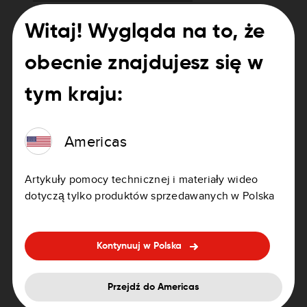
VIA 62 User Manual
Witaj! Wygląda na to, że
GO 6200 Wi-Fi User Manual
obecnie znajdujesz się w
GO 5200 Wi-Fi
tym kraju:
GO 620 Wi-Fi User Manual
Americas
GO 520 Wi-Fi User Manual
Artykuły pomocy technicznej i materiały wideo
Rider 450 / 420 / 42 / 410 / 400 / 40 User Manual
dotyczą tylko produktów sprzedawanych w Polska
Start 62 User Manual
Kontynuuj w Polska
Start 52 User Manual
Start 42 User Manual
Przejdź do Americas