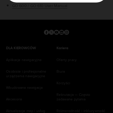
GO 600 / GO 610 User Manual
DLA KIEROWCÓW
Kariera
Aplikacje nawigacyjne
Oferty pracy
Osobiste i profesjonalne
Biura
urządzenia nawigacyjne
Korzyści
Wbudowana nawigacja
Rekrutacja — Często
Akcesoria
zadawane pytania
Aktualizacje map i usług
Różnorodność i inkluzywność