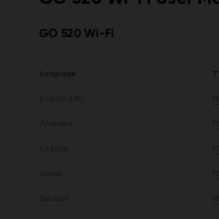
GO 520 Wi-Fi
Language
T
English (UK)
P
Afrikaans
P
Ceština
P
Dansk
P
Deutsch
P