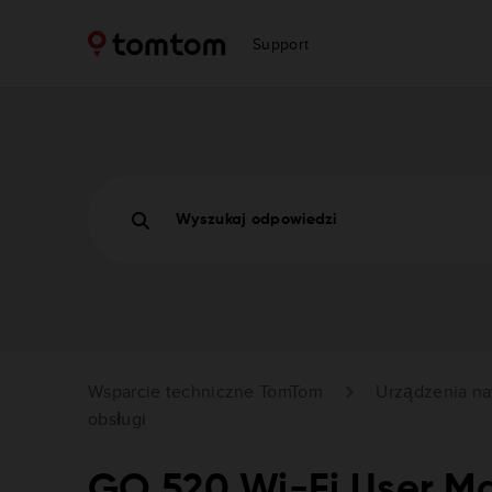
Support
Wyszukaj odpowiedzi
Wsparcie techniczne TomTom
Urządzenia na
obsługi
GO 520 Wi-Fi User M