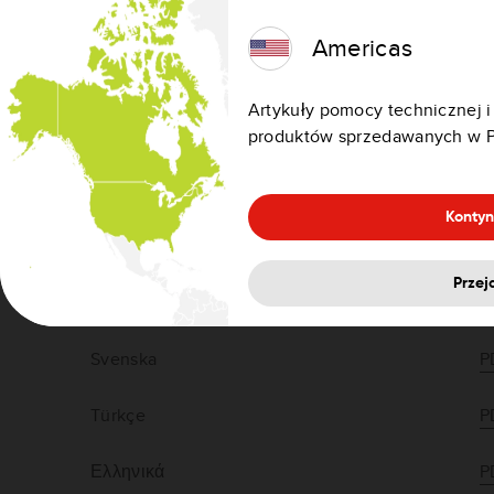
Norsk
P
Americas
Polski
P
Artykuły pomocy technicznej i
Português
P
produktów sprzedawanych w P
Slovenščina
P
Kontyn
Slovenčina
P
Przej
Suomi
P
Svenska
P
Türkçe
P
Ελληνικά
P