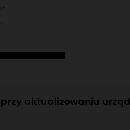
DF
DF
przy aktualizowaniu urzą