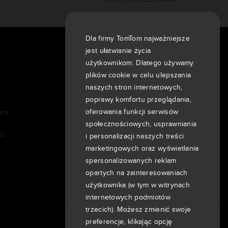
Dla firmy TomTom najważniejsze
jest ułatwianie życia
O nas
użytkownikom. Dlatego używamy
Firma
plików cookie w celu ulepszania
Klienci
naszych stron internetowych,
Aktualności
poprawy komfortu przeglądania,
oferowania funkcji serwisów
ane
Wydarzenia
społecznościowych, usprawniania
Informacje prasowe
ść
i personalizacji naszych treści
Inwestorzy
marketingowych oraz wyświetlania
7th item
Routing
spersonalizowanych reklam
9th item of footer
opartych na zainteresowaniach
użytkownika (w tym w witrynach
internetowych podmiotów
trzecich). Możesz zmienić swoje
preferencje, klikając opcję