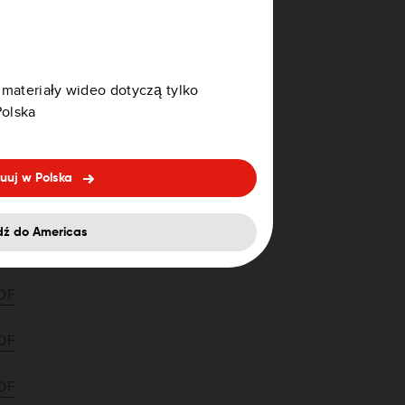
DF
DF
 materiały wideo dotyczą tylko
DF
olska
DF
uuj w Polska
DF
dź do Americas
DF
DF
DF
DF