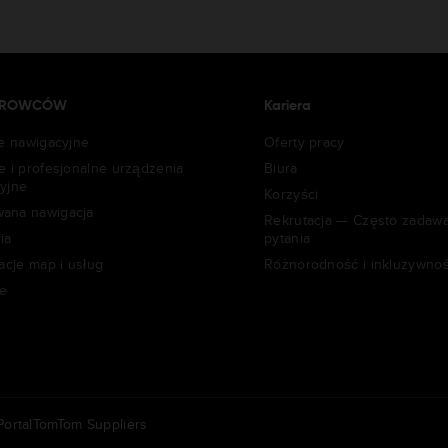
IEROWCÓW
Kariera
je nawigacyjne
Oferty pracy
e i profesjonalne urządzenia
Biura
yjne
Korzyści
ana nawigacja
Rekrutacja — Często zadaw
ia
pytania
acje map i usług
Różnorodność i inkluzywno
e
ortal
TomTom Suppliers