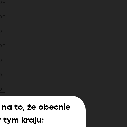
DF
DF
DF
DF
DF
DF
DF
DF
na to, że obecnie
DF
w tym kraju: