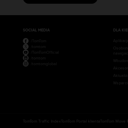
SOCIAL MEDIA
DLA K
Aplikac
/TomTom
/tomtom
Osobist
/TomTomOfficial
nawigac
/tomtom
Wbudow
/tomtomglobal
Akcesor
Aktualiz
Wsparci
TomTom Traffic Index
TomTom Portal klienta
TomTom Move P