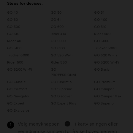
Steps for devices:
GO 40
GO 50
GO 51
GO 60
GO 61
GO 400
GO 500
GO 600
GO 510
GO 610
Rider 410
Rider 400
Rider 40
GO 5000
GO 6000
GO 5100
GO 6100
Trucker 5000
Trucker 6000
GO 520 Wi-Fi
GO 620 Wi-Fi
Rider 500
Rider 550
GO 5200 Wi-Fi
GO 6200 Wi-Fi
GO
GO Basic
PROFESSIONAL
GO Classic
GO Essential
GO Premium
GO Comfort
GO Supreme
GO Camper
GO Navigator
GO Discover
GO Camper Max
GO Expert
GO Expert Plus
GO Superior
GO Exclusive
Velg menyknappen
i kartvisningen eller
veiledningsvisningen for å vise hovedmenyen.