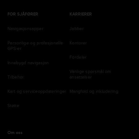
FOR SJÅFØRER
KARRIERER
Navigasjonsapper
Jobber
Personlige og profesjonelle
Kontorer
GPS-er
Fordeler
Innebygd navigasjon
Vanlige spørsmål om
Tilbehør
ansettelser
Kart og serviceoppdateringer
Mangfold og inkludering
Støtte
Om oss