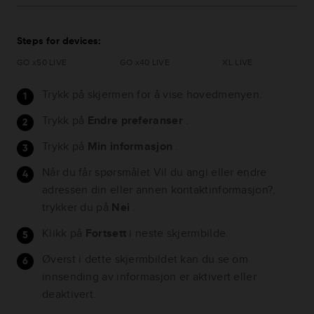
Steps for devices:
GO x50 LIVE
GO x40 LIVE
XL LIVE
Trykk på skjermen for å vise hovedmenyen.
Trykk på
Endre preferanser
.
Trykk på
Min informasjon
.
Når du får spørsmålet Vil du angi eller endre
adressen din eller annen kontaktinformasjon?,
trykker du på
Nei
.
Klikk på
Fortsett
i neste skjermbilde.
Øverst i dette skjermbildet kan du se om
innsending av informasjon er aktivert eller
deaktivert.