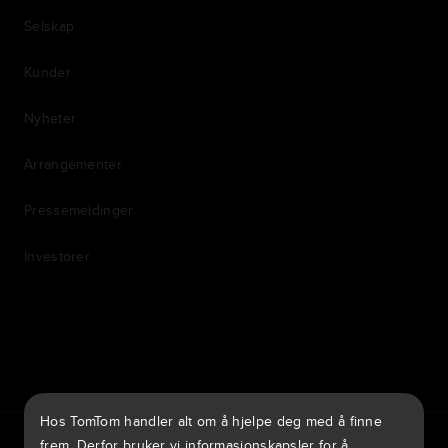
Selskap
Kunder
Nyheter
Arrangementer
Pressemeldinger
Investorer
7th item
Routing
9th item of footer
Hos TomTom handler alt om å hjelpe deg med å finne
TomTom Traffic Index
TomTom Customer Portal
frem. Derfor bruker vi informasjonskapsler for å