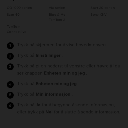
GO 1000-serien
Via-serien
Start 20-serien
Start 60
Blue & Me
Sony XNV
TomTom 2
TomTom
Connectlive
Trykk på skjermen for å vise hovedmenyen.
Trykk på
Innstillinger
.
Trykk på pilen nederst til venstre eller høyre til du
ser knappen
Enheten min og jeg
.
Trykk på
Enheten min og jeg
.
Trykk på
Min informasjon
.
Trykk på
Ja
for å begynne å sende informasjon,
eller trykk på
Nei
for å slutte å sende informasjon.