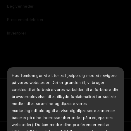
Begivenheder
Pressemeddelelser
Investorer
7th item
Routing
9th item of footer
Hos TomTom gør vi alt for at hjælpe dig med at navigere
på vores websteder. Det er grunden til, vi bruger
TomTom Traffic Index
TomTom Kundeportal
TomTom Move Portal
cookies til at forbedre vores websider, til at forbedre din
TomTom Suppliers
browseroplevelse, til at tilbyde funktionalitet for sociale
medier, til at strømline og tilpasse vores
Danmark
marketingindhold og til at vise dig tilpassede annoncer
baseret på dine interesser (herunder på tredjeparters
websteder). Du kan ændre dine præferencer ved at
Europe