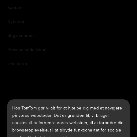
Kunder
Nyheder
Begivenheder
Pressemeddelelser
Investorer
7th item
Routing
9th item of footer
Hos TomTom gør vi alt for at hjælpe dig med at navigere
på vores websteder. Det er grunden til, vi bruger
TomTom Traffic Index
TomTom Kundeportal
TomTom Move Portal
cookies til at forbedre vores websider, til at forbedre din
TomTom Suppliers
browseroplevelse, til at tilbyde funktionalitet for sociale