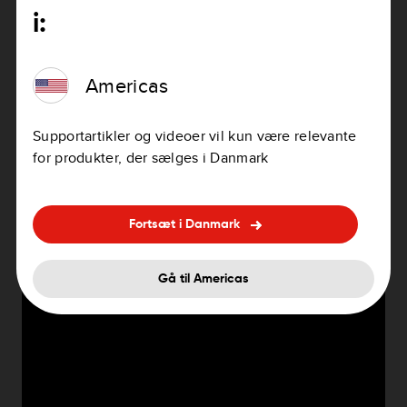
i:
Klik på
Udført
.
Den nye kortzone erstatter det eksisterende kort på
Americas
navigationsenheden.
Supportartikler og videoer vil kun være relevante
Se også:
for produkter, der sælges i Danmark
Hvordan kan jeg installere hele kortet på mit nye
hukommelseskort?
Fortsæt i Danmark
Se videoen
Gå til Americas