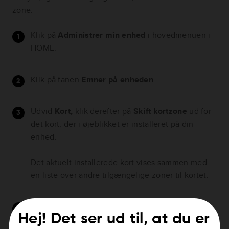
zone:
Klik på
Administrer min enhed
i hovedmenuen i
HOME.
Klik på fanen
Emner på enheden
.
Udvid
Kort,
klik derefter på
Skift kortzone
ud for
det kort, der i øjeblikket er installeret på din
enhed.
Det aktuelt installerede kort vises sammen med
en liste over andre tilgængelige zoner til kortet.
Vælg en kortzone, der skal erstatte den, der i
Hej! Det ser ud til, at du er
øjeblikket er installeret på navigationsenheden.