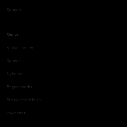
Support
Om os
Virksomheden
Kunder
Nyheder
Begivenheder
Pressemeddelelser
Investorer
7th item