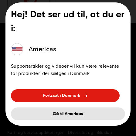
Hej! Det ser ud til, at du er
i:
Americas
TIL CHAUFFØRER
KARRIERER
Supportartikler og videoer vil kun være relevante
Navigationsapps
Jobs
for produkter, der sælges i Danmark
Personlige og professionelle
Kontorer
GPS'er
Fortsæt i Danmark
Fordele
In-dash-navigation
Ofte stillede spørgsmål om
Gå til Americas
Tilbehør
ansættelser
Kort- og serviceopdateringer
Diversitet og inklusion