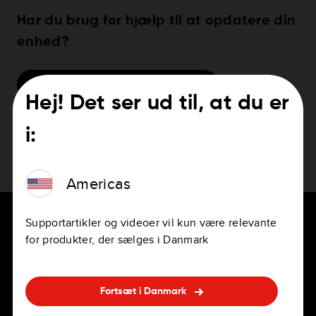
Har du brug for hjælp til at opdatere din
enhed?
Hvordan opdaterer jeg min enhed
Hej! Det ser ud til, at du er
i:
Americas
Supportartikler og videoer vil kun være relevante
for produkter, der sælges i Danmark
TIL CHAUFFØRER
KARRIERER
Fortsæt i Danmark
Navigationsapps
Jobs