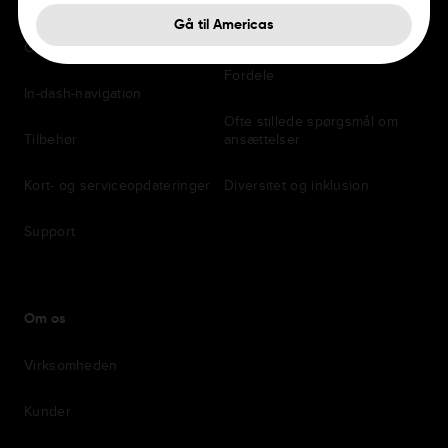
Gå til Americas
Personlige og professionelle
Kontorer
GPS'er
Fordele
In-dash-navigation
Ofte stillede spørgsmål om
Tilbehør
ansættelser
Kort- og serviceopdateringer
Diversitet og inklusion
Support
Om os
Virksomheden
Kunder