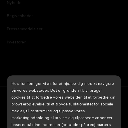
Nyheder
Begivenheder
Pressemeddelelser
Investorer
7th item
Routing
9th item of footer
Hos TomTom gør vi alt for at hjælpe dig med at navigere
på vores websteder. Det er grunden til, vi bruger
TomTom Traffic Index
TomTom Kundeportal
TomTom Move Portal
cookies til at forbedre vores websider, til at forbedre din
TomTom Suppliers
browseroplevelse, til at tilbyde funktionalitet for sociale
medier, til at strømline og tilpasse vores
Danmark
marketingindhold og til at vise dig tilpassede annoncer
baseret på dine interesser (herunder på tredjeparters