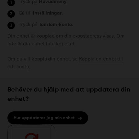
Tryck på
Huvudmeny
.
Gå till
Inställningar
.
Tryck på
TomTom-konto.
Din enhet är kopplad om din e-postadress visas. Om
inte är din enhet inte kopplad.
Om du vill koppla din enhet, se
Koppla en enhet till
ditt konto
.
Behöver du hjälp med att uppdatera din
enhet?
Hur uppdaterar jag min enhet