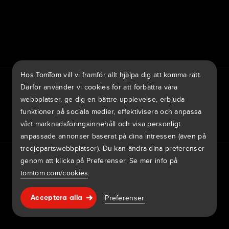
7th item
Routing
9th item of footer
Hos TomTom vill vi framför allt hjälpa dig att komma rätt.
TomTom Traffic Index
TomTom Kundportal
TomTom Move Portal
Därför använder vi cookies för att förbättra våra
TomTom Suppliers
webbplatser, ge dig en bättre upplevelse, erbjuda
funktioner på sociala medier, effektivisera och anpassa
Sverige
vårt marknadsföringsinnehåll och visa personligt
anpassade annonser baserat på dina intressen (även på
tredjepartswebbplatser). Du kan ändra dina preferenser
Europa
Privacy policy
Legal information
Hur din data används
Cookies
genom att klicka på Preferenser. Se mer info på
België | Nederlands
Rapportera sårbarheter
Rapportera en kartändring
Impressum
tomtom.com/cookies
.
Belgique | Français
Copyright © 2026 TomTom International BV. All rights
Hjälp & support
Preferenser
Acceptera alla
reserved.
Česká Republika | Česky
Danmark | Dansk