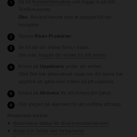
Gå till
Kontoinformation
och logga in på ditt
TomTom-konto.
Obs
: Använd kontot som är kopplat till din
navigator.
Öppna
fliken Produkter
.
Se till att din enhet finns i listan.
Om inte,
koppla din enhet till ditt konto
.
Klicka på
Uppdatera
under din enhet.
Obs! Det här alternativet visas om din tjänst har
upphört att gälla eller håller på att upphöra.
Klicka på
Aktivera
för att förnya din tjänst.
Följ stegen på skärmen för att slutföra ditt köp.
Relaterade artiklar:
Kontrollera status för dina prenumerationer
Köpa och ladda ned fartkameror