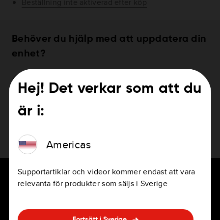
Beställning inte aktiverad efter köp
Behöver du hjälp med att uppdatera din
enhet?
Hur uppdaterar jag min enhet
Hej! Det verkar som att du
är i:
Americas
Supportartiklar och videor kommer endast att vara
relevanta för produkter som säljs i Sverige
FÖR FÖRARE
Karriär
Fortsätt i Sverige