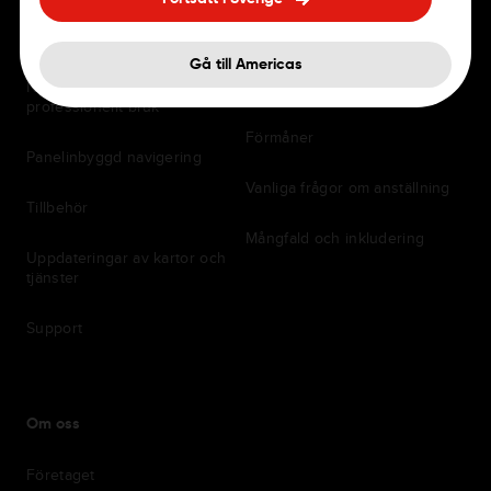
Navigationsappar
Jobb
Gå till Americas
Navigatorer för privat och
Kontor
professionellt bruk
Förmåner
Panelinbyggd navigering
Vanliga frågor om anställning
Tillbehör
Mångfald och inkludering
Uppdateringar av kartor och
tjänster
Support
Om oss
Företaget