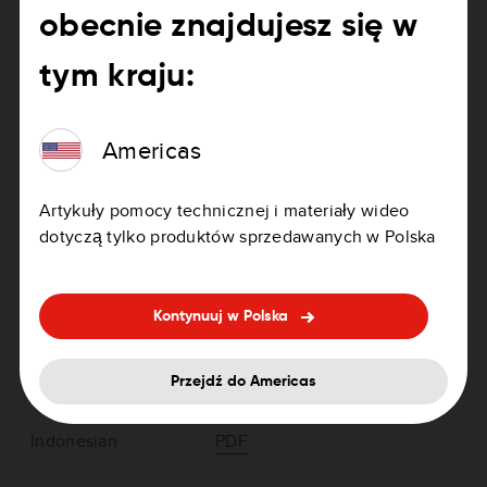
obecnie znajdujesz się w
Français
PDF
tym kraju:
Americas
Asia-Pacific > TomTom GO LIVE 1000
Artykuły pomocy technicznej i materiały wideo
series
dotyczą tylko produktów sprzedawanych w Polska
Kontynuuj w Polska
English
PDF
Przejdź do Americas
Indonesian
PDF