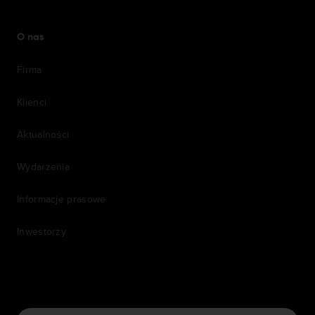
O nas
Firma
Klienci
Aktualności
Wydarzenia
Informacje prasowe
Inwestorzy
7th item
Routing