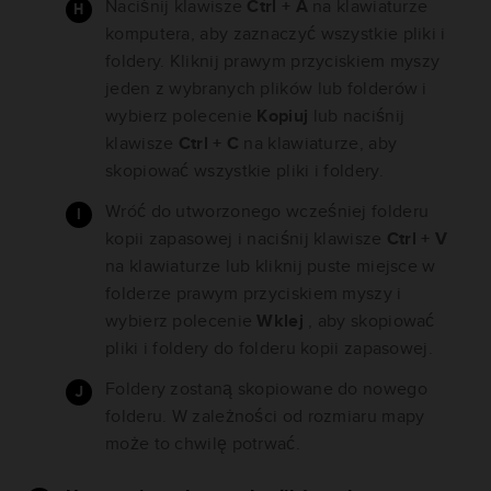
Naciśnij klawisze
Ctrl + A
na klawiaturze
komputera, aby zaznaczyć wszystkie pliki i
foldery. Kliknij prawym przyciskiem myszy
jeden z wybranych plików lub folderów i
wybierz polecenie
Kopiuj
lub naciśnij
klawisze
Ctrl + C
na klawiaturze, aby
skopiować wszystkie pliki i foldery.
Wróć do utworzonego wcześniej folderu
kopii zapasowej i naciśnij klawisze
Ctrl + V
na klawiaturze lub kliknij puste miejsce w
folderze prawym przyciskiem myszy i
wybierz polecenie
Wklej
, aby skopiować
pliki i foldery do folderu kopii zapasowej.
Foldery zostaną skopiowane do nowego
folderu. W zależności od rozmiaru mapy
może to chwilę potrwać.