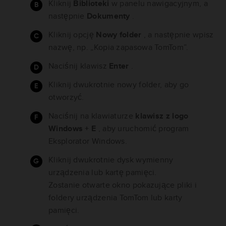
Kliknij
Biblioteki
w panelu nawigacyjnym, a
następnie
Dokumenty
.
Kliknij opcję
Nowy folder
, a następnie wpisz
nazwę, np. „Kopia zapasowa TomTom”.
Naciśnij klawisz
Enter
.
Kliknij dwukrotnie nowy folder, aby go
otworzyć.
Naciśnij na klawiaturze
klawisz z logo
Windows + E
, aby uruchomić program
Eksplorator Windows.
Kliknij dwukrotnie dysk wymienny
urządzenia lub kartę pamięci.
Zostanie otwarte okno pokazujące pliki i
foldery urządzenia TomTom lub karty
pamięci.