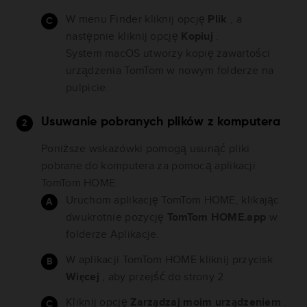
W menu Finder kliknij opcję
Plik
, a
następnie kliknij opcję
Kopiuj
.
System macOS utworzy kopię zawartości
urządzenia TomTom w nowym folderze na
pulpicie.
Usuwanie pobranych plików z komputera
Poniższe wskazówki pomogą usunąć pliki
pobrane do komputera za pomocą aplikacji
TomTom HOME.
Uruchom aplikację TomTom HOME, klikając
dwukrotnie pozycję
TomTom HOME.app
w
folderze Aplikacje.
W aplikacji TomTom HOME kliknij przycisk
Więcej
, aby przejść do strony 2.
Kliknij opcję
Zarządzaj moim urządzeniem
.