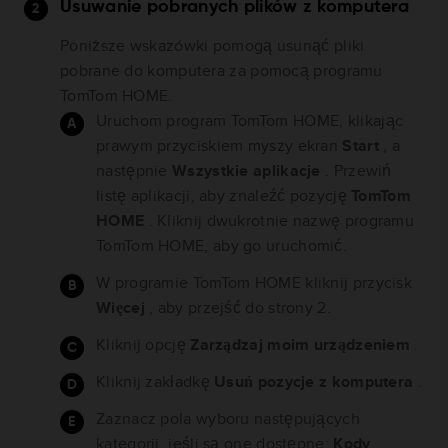
Usuwanie pobranych plików z komputera
Poniższe wskazówki pomogą usunąć pliki
pobrane do komputera za pomocą programu
TomTom HOME.
Uruchom program TomTom HOME, klikając
prawym przyciskiem myszy ekran
Start
, a
następnie
Wszystkie aplikacje
. Przewiń
listę aplikacji, aby znaleźć pozycję
TomTom
HOME
. Kliknij dwukrotnie nazwę programu
TomTom HOME, aby go uruchomić.
W programie TomTom HOME kliknij przycisk
Więcej
, aby przejść do strony 2.
Kliknij opcję
Zarządzaj moim urządzeniem
.
Kliknij zakładkę
Usuń pozycje z komputera
.
Zaznacz pola wyboru następujących
kategorii, jeśli są one dostępne:
Kody