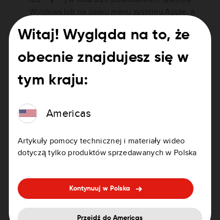
Windows lub na pasku menu systemu Apple, a
następnie kliknij pozycję
MyDrive Connect
.
Witaj! Wygląda na to, że
W razie potrzeby zaloguj się, wprowadzając swój
adres e-mail i klikając opcję Zaloguj. W przypadku
obecnie znajdujesz się w
wybrania opcji „Pamiętaj mój adres e-mail”
tym kraju:
podczas następnej wizyty na stronie nie będzie
konieczne ponowne podawanie adresu e-mail.
Americas
Artykuły pomocy technicznej i materiały wideo
dotyczą tylko produktów sprzedawanych w Polska
Kontynuuj w Polska
Przejdź do Americas