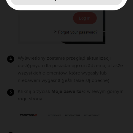
Wyświetlony zostanie przegląd aktualizacji
dostępnych dla posiadanego urządzenia, a także
wszystkich elementów, które wygasły lub
niebawem wygasną (jeśli takie są obecne).
Kliknij przycisk
Moja zawartość
w lewym górnym
rogu strony.