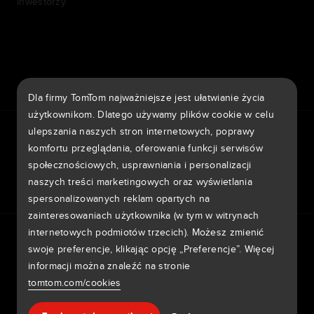
Inwestorzy
7th item
Routing
9th item of footer
Dla firmy TomTom najważniejsze jest ułatwianie życia
użytkownikom. Dlatego używamy plików cookie w celu
TomTom Traffic Index
TomTom Portal klienta
ulepszania naszych stron internetowych, poprawy
TomTom Move Portal
TomTom Suppliers
komfortu przeglądania, oferowania funkcji serwisów
społecznościowych, usprawniania i personalizacji
Polska
naszych treści marketingowych oraz wyświetlania
spersonalizowanych reklam opartych na
zainteresowaniach użytkownika (w tym w witrynach
Europa
internetowych podmiotów trzecich). Możesz zmienić
Informativa sulla privacy
Legal information
België | Nederlands
swoje preferencje, klikając opcję „Preferencje”. Więcej
Wykorzystanie Twoich danych
Cookie
informacji można znaleźć na stronie
Zgłoś luki w zabezpieczeniach
Zgłoś zmianę na mapie
Belgique | Français
Impressum
tomtom.com/cookies
Česká Republika | Česky
Copyright © 2026 TomTom International BV. All rights
Pomoc & wsparcie