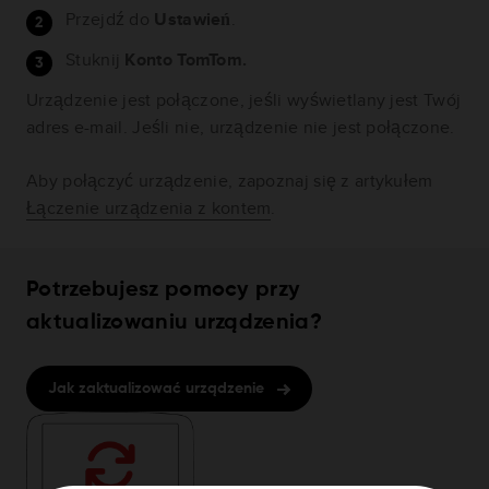
Przejdź do
Ustawień
.
Stuknij
Konto TomTom.
Urządzenie jest połączone, jeśli wyświetlany jest Twój
adres e-mail. Jeśli nie, urządzenie nie jest połączone.
Aby połączyć urządzenie, zapoznaj się z artykułem
Łączenie urządzenia z kontem
.
Potrzebujesz pomocy przy
aktualizowaniu urządzenia?
Jak zaktualizować urządzenie