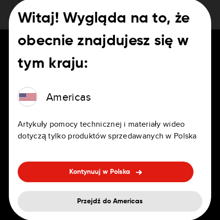
Witaj! Wygląda na to, że
obecnie znajdujesz się w
tym kraju:
DLA KIEROWCÓW
Kariera
Americas
Aplikacje nawigacyjne
Oferty pracy
Artykuły pomocy technicznej i materiały wideo
Osobiste i profesjonalne
Biura
dotyczą tylko produktów sprzedawanych w Polska
urządzenia nawigacyjne
Korzyści
Wbudowana nawigacja
Kontynuuj w Polska
Rekrutacja — Często
Akcesoria
zadawane pytania
Przejdź do Americas
Aktualizacje map i usług
Różnorodność i inkluzywność