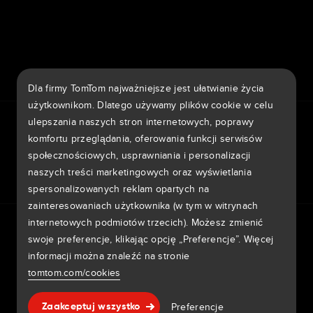
7th item
Routing
9th item of footer
Dla firmy TomTom najważniejsze jest ułatwianie życia
użytkownikom. Dlatego używamy plików cookie w celu
TomTom Traffic Index
TomTom Portal klienta
ulepszania naszych stron internetowych, poprawy
TomTom Move Portal
TomTom Suppliers
komfortu przeglądania, oferowania funkcji serwisów
społecznościowych, usprawniania i personalizacji
Polska
naszych treści marketingowych oraz wyświetlania
spersonalizowanych reklam opartych na
zainteresowaniach użytkownika (w tym w witrynach
Europa
internetowych podmiotów trzecich). Możesz zmienić
Informativa sulla privacy
Legal information
België | Nederlands
swoje preferencje, klikając opcję „Preferencje”. Więcej
Wykorzystanie Twoich danych
Cookie
Zgłoś luki w zabezpieczeniach
Zgłoś zmianę na mapie
informacji można znaleźć na stronie
Belgique | Français
Impressum
tomtom.com/cookies
Česká Republika | Česky
Copyright © 2026 TomTom International BV. All rights
Pomoc & wsparcie
Preferencje
Zaakceptuj wszystko