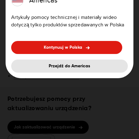
Zresetuj urządzenie.
Artykuły pomocy technicznej i materiały wideo
Kliknij
Zresetuj urządzenie
, aby uzyskać
dotyczą tylko produktów sprzedawanych w Polska
szczegółowe instrukcje.
Powiązane artykuły:
Kontynuuj w Polska
Łączenie urządzenia z Twoim kontem
Przypisywanie urządzenia nawigacyjnego do konta
Przejdź do Americas
TomTom (TomTom HOME)
Zarządzanie kontem TomTom
Potrzebujesz pomocy przy
aktualizowaniu urządzenia?
Jak zaktualizować urządzenie