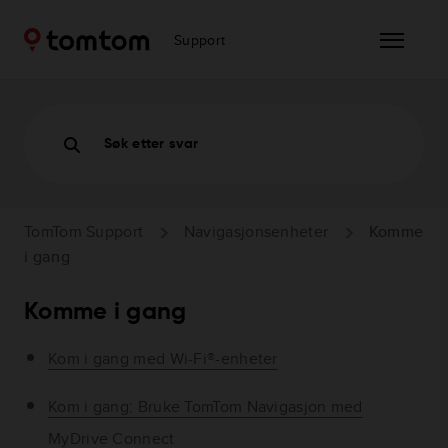
Support
Søk etter svar
TomTom Support
Navigasjonsenheter
Komme
i gang
Komme i gang
Kom i gang med Wi-Fi®-enheter
Kom i gang: Bruke TomTom Navigasjon med
MyDrive Connect