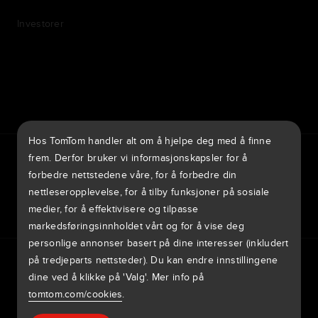
Investorer
7th item
Routing
9th item of footer
Hos TomTom handler alt om å hjelpe deg med å finne
TomTom Traffic Index
TomTom Customer Portal
frem. Derfor bruker vi informasjonskapsler for å
TomTom Move Portal
TomTom Suppliers
forbedre nettstedene våre, for å forbedre din
nettleseropplevelse, for å tilby funksjoner på sosiale
Norge
medier, for å effektivisere og tilpasse
markedsføringsinnholdet vårt og for å vise deg
personlige annonser basert på dine interesser (inkludert
Europe
på tredjeparts nettsteder). Du kan endre innstillingene
Personvernerklæring
Juridisk informasjon
Bruke dine data
België | Nederlands
Informasjonskapsler
dine ved å klikke på 'Valg'. Mer info på
Rapporter om sårbarheter
Rapporter en kartendring
Impressum
tomtom.com/cookies
.
Belgique | Français