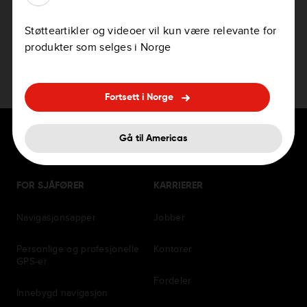
Om reisemålsforutsigelse
Støtteartikler og videoer vil kun være relevante for
Stemmekontroll – støttede språk
produkter som selges i Norge
Lokalt søk på Sony XAV
Fortsett i Norge
Gå til Americas
FOR SJÅFØRER
KARRIERER
Navigasjonsapper
Jobber
Personlige og profesjonelle
Kontorer
GPS-er
Fordeler
Innebygd navigasjon