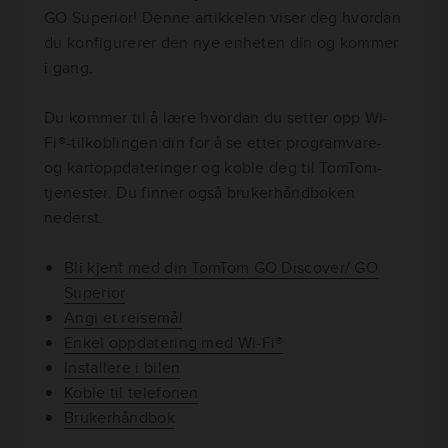
GO Superior! Denne artikkelen viser deg hvordan
du konfigurerer den nye enheten din og kommer
i gang.
Du kommer til å lære hvordan du setter opp Wi-
Fi®-tilkoblingen din for å se etter programvare-
og kartoppdateringer og koble deg til TomTom-
tjenester. Du finner også brukerhåndboken
nederst.
Bli kjent med din TomTom GO Discover/ GO
Superior
Angi et reisemål
Enkel oppdatering med Wi-Fi®
Installere i bilen
Koble til telefonen
Brukerhåndbok