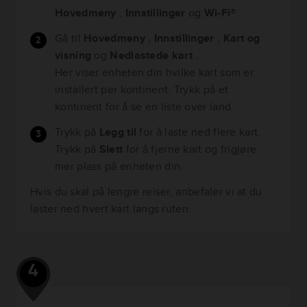
Hovedmeny
,
Innstillinger
og
Wi-Fi®
.
Gå til
Hovedmeny
,
Innstillinger
,
Kart og
visning
og
Nedlastede kart
.
Her viser enheten din hvilke kart som er
installert per kontinent. Trykk på et
kontinent for å se en liste over land.
Trykk på
Legg til
for å laste ned flere kart.
Trykk på
Slett
for å fjerne kart og frigjøre
mer plass på enheten din.
Hvis du skal på lengre reiser, anbefaler vi at du
laster ned hvert kart langs ruten.
4