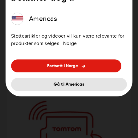
Americas
3
Støtteartikler og videoer vil kun være relevante for
produkter som selges i Norge
Enkel oppdatering med Wi-Fi®
Bruk Wi-Fi® for å få de nyeste funksjonene og
Fortsett i Norge
kartoppdateringene for TomTom GO Discover/ GO
Superior. Du trenger ikke å bruke en PC!
Gå til Americas