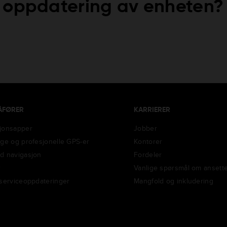
 oppdatering av enheten?
ÅFØRER
KARRIERER
jonsapper
Jobber
ige og profesjonelle GPS-er
Kontorer
d navigasjon
Fordeler
r
Vanlige spørsmål om ansette
 serviceoppdateringer
Mangfold og inkludering