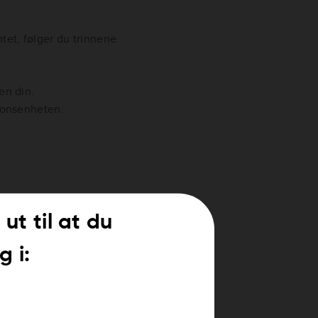
tet, følger du trinnene
en din.
sjonsenheten.
 ut til at du
ar utløpt eller er i ferd med å
g i:
.