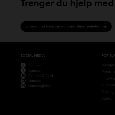
Trenger du hjelp med
Lurer du på hvordan du oppdaterer enheten
SOCIAL MEDIA
FOR SJ
Navigas
/TomTom
/tomtom
Personl
/TomTomOfficial
Innebyg
/tomtom
Tilbehø
/tomtomglobal
Kart og
Støtte