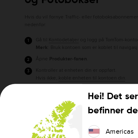
Hvis du vil fornye Traffic- eller fotoboksabonnemen
nedenfor:
Gå til
Kontodetaljer
og logg på TomTom-konto
Merk
: Bruk kontoen som er koblet til naviga
Åpne
Produkter-fanen
.
Kontroller at enheten din er oppført.
Hvis ikke,
koble enheten til kontoen din
.
Klikk på
Oppdater
under enheten.
Hei! Det ser
Merk: Dette alternativet vises hvis tjenesten h
utløpe.
befinner de
Klikk på
Aktiver
for å fornye tjenesten.
Følg trinnene på skjermen for å fullføre kjøpet
Americas