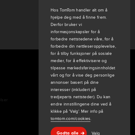
Hos TomTom handler alt om å
hjelpe deg med å finne frem.
Derfor bruker vi
informasjonskapsler for å
forbedre nettstedene våre, for å
forbedre din nettleseropplevelse,
for å tilby funksjoner på sosiale
medier, for å effektivisere og
Om oss
tilpasse markedsføringsinnholdet
vårt og for å vise deg personlige
Selskap
annonser basert på dine
Kunder
interesser (inkludert på
Nyheter
tredjeparts nettsteder). Du kan
lser
Arrangementer
endre innstillingene dine ved å
Pressemeldinger
klikke på 'Valg'. Mer info på
Investorer
tomtom.com/cookies
.
7th item
Routing
Valg
9th item of footer
Godta alle