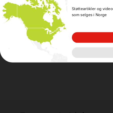
Relaterte artikler:
Sjekke statusen for abonnementene dine
Støtteartikler og vide
Kjøp og nedlasting av fotobokser
som selges i Norge
Bestilling ikke aktivert etter kjøp