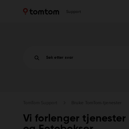
Support
Søk etter svar
TomTom Support
Bruke TomTom-tjenester
Vi forlenger tjenester
og Fotobokser