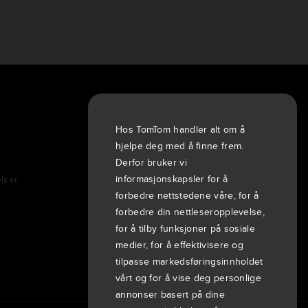
Om oss
Selskap
Hos TomTom handler alt om å
Kunder
hjelpe deg med å finne frem.
Nyheter
Derfor bruker vi
informasjonskapsler for å
lser
Arrangementer
forbedre nettstedene våre, for å
Pressemeldinger
forbedre din nettleseropplevelse,
Investorer
for å tilby funksjoner på sosiale
7th item
Routing
medier, for å effektivisere og
9th item of footer
tilpasse markedsføringsinnholdet
vårt og for å vise deg personlige
annonser basert på dine