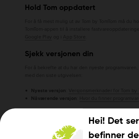
Hold Tom oppdatert
For å få mest mulig ut av Tom by TomTom må du ho
TomTom‑appen til å installere fastvareoppdatering
Google Play
og i
App Store
.
Sjekk versjonen din
For å bekrefte at du har den nyeste programvaren
med den siste utgivelsen:
Nyeste versjon
:
Versjonsmerknader for Tom by
Nåværende versjon
:
Hvor du finner programvar
Sjekk batteriet ditt
Hei! Det ser
Før du oppdaterer, må du sørge for at Tom har nok 
befinner de
enheten blinker rødt, er batteriet svakt. Lad Tom før