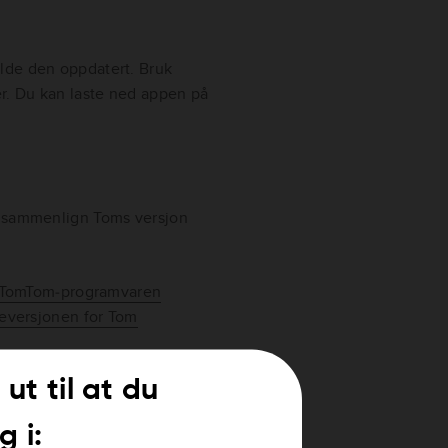
lde den oppdatert. Bruk
er. Du kan laste ned appen på
, sammenlign Toms versjon
 TomTom‑programvaren
eversjonen for Tom
 ut til at du
strøm. Hvis lysene nederst på
g i:
 du starter.