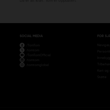
Da er alt klart. Tom er oppdatert.
SOCIAL MEDIA
FOR SJ
Navigas
/TomTom
/tomtom
Personl
/TomTomOfficial
Innebyg
/tomtom
Tilbehø
/tomtomglobal
Kart og
Støtte