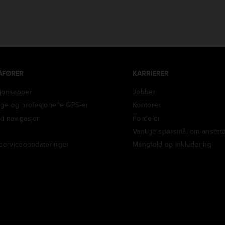
ÅFØRER
KARRIERER
jonsapper
Jobber
ige og profesjonelle GPS-er
Kontorer
d navigasjon
Fordeler
r
Vanlige spørsmål om ansette
 serviceoppdateringer
Mangfold og inkludering