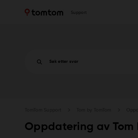
Support
Søk etter svar
TomTom Support
Tom by TomTom
Oppd
Oppdatering av Tom