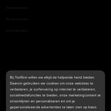
Evenementen
Persberichten
Investeerders
7th item
Routing
9th item of footer
TomTom Traffic Index
TomTom Klantenportal
Bij TomTom willen we altijd de helpende hand bieden.
TomTom Move Portal
TomTom Suppliers
Daarom gebruiken we cookies om onze websites te
verbeteren, je surfervaring op internet te verbeteren,
Nederland
socialmediafuncties te bieden, onze marketingcontent te
stroomlijnen en personaliseren en om je
gepersonaliseerde advertenties te laten zien op basis
Europa