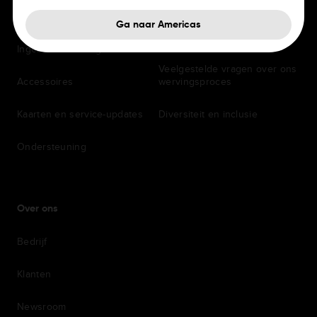
Persoonlijke en professionele
Kantoren
navigatiesystemen
Ga naar Americas
Arbeidsvoorwaarden
Ingebouwde navigatie
Veelgestelde vragen over ons
Accessoires
wervingsproces
Kaarten en service-updates
Diversiteit en inclusie
Ondersteuning
Over ons
Bedrijf
Klanten
Newsroom