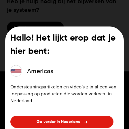
Heb je hulp nodig bij het bijwerken van
je systeem?
Je systeem updaten
Hallo! Het lijkt erop dat je
hier bent:
Americas
Ondersteuningsartikelen en video's zijn alleen van
toepassing op producten die worden verkocht in
Nederland
VOOR BESTUURDERS
CARRIÈRE
Navigatie-apps
Vacatures
Ga verder in Nederland