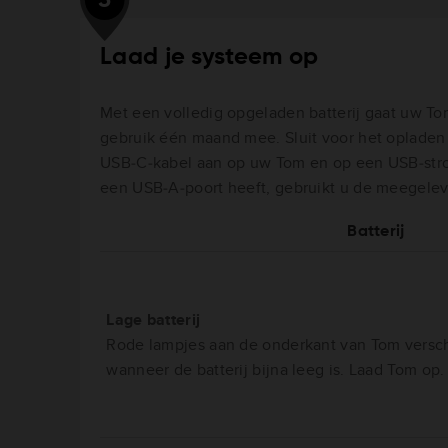
Laad je systeem op
Met een volledig opgeladen batterij gaat uw To
gebruik één maand mee. Sluit voor het oplade
USB‑C‑kabel aan op uw Tom en op een USB‑str
een USB‑A‑poort heeft, gebruikt u de meegele
Batterij
Lage batterij
Rode lampjes aan de onderkant van Tom versc
wanneer de batterij bijna leeg is. Laad Tom op.