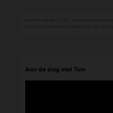
Haal het meeste uit Tom, onze assistent voor we
of volg de onderstaande stappen om aan de slag
Aan de slag met Tom