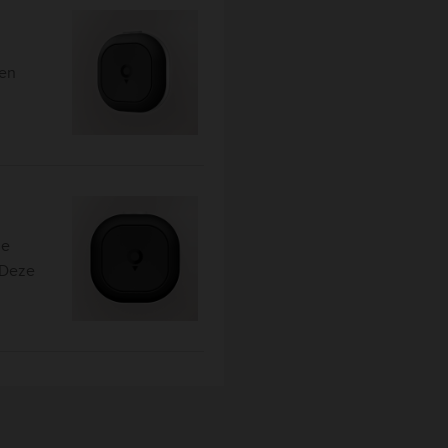
een
de
 Deze