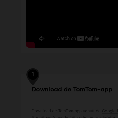
1
Download de TomTom-app
Download de TomTom-app vanuit de
Google 
App Store
. Scan de QR-code met uw telefoon