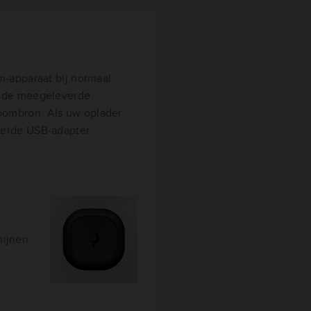
m-apparaat bij normaal
n de meegeleverde
oombron. Als uw oplader
verde USB‑adapter.
hijnen