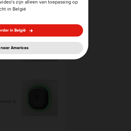
ideo's zijn alleen van toepassing op
ht in België
rder in België
houdt u
rukt om
 naar Americas
je ter
esvol is