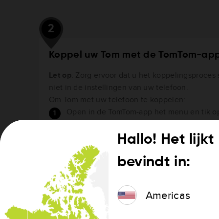
2
Koppel uw Tom met de TomTom-ap
Let op
: Zorg ervoor dat u het koppelingsproces
niet in de instellingen van uw telefoon.
Om Tom met uw telefoon te koppelen:
Open in de TomTom-app het menu en tik 
Tik op
Apparaat koppelen
.
Hallo! Het lijk
Houd de kleine bovenste knop ingedrukt t
bevindt in:
Tik op
Instellen
om de app toegang te geve
groen lampje wanneer Tom is verbonden.
Americas
Tik op
Gereed
.
Meer informatie over app-machtigingen voor k