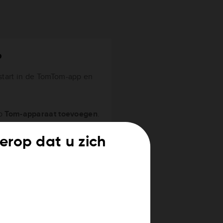
p
 start in de TomTom-app en
op
Tom-apparaat toevoegen
.
t erop dat u zich
otdat de lampjes aangaan.
n tot Tom. Je ziet een
oppelen
.