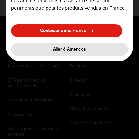
Les articles et vidéos d'assistance ne seront
pertinents que pour les produits vendus en France
Continuer dans France
Aller à Americas
POUR LES CONDUCTEURS
CARRIÈRE
Applications de navigation
Emplois
GPS personnels et
Bureaux
professionnels
Avantages
Navigation embarquée
FAQ sur l'embauche
Accessoires
Diversité et inclusion
Mises à jour des cartes et
services