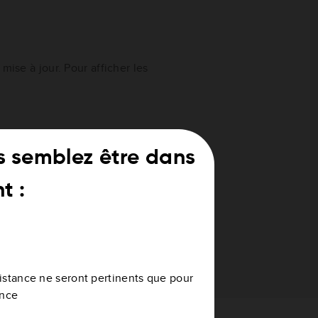
mise à jour. Pour afficher les
:
s semblez être dans
t :
mium
ssistance ne seront pertinents que pour
ance