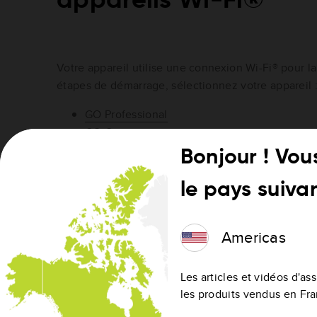
appareils Wi-Fi®
Votre appareil utilise une connexion Wi-Fi® pour la 
étapes de démarrage, sélectionnez votre appareil 
GO Professional
GO Camper
GO Discover / GO Superior
Bonjour ! Vou
GO Expert / GO Expert Plus
GO Camper Max / GO Exclusive
le pays suivan
Rider Wi-Fi®
GO Basic/ GO Classic/ GO Essential/ GO Pre
Americas
Les articles et vidéos d'a
les produits vendus en Fr