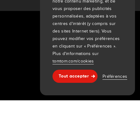
notre contenu marketing, et de
vous proposer des publicités
personnalisées, adaptées à vos
centres d'intérêt (y compris sur
À propos de nous
des sites Internet tiers). Vous
pouvez modifier vos préférences
Entreprise
en cliquant sur « Préférences ».
Clients
Plus d'informations sur
Newsroom
tomtom.com/cookies
Événements
Communiqués de presse
Préférences
Tout accepter
Investisseurs
Aide & support
7th item
Routing
9th item of footer