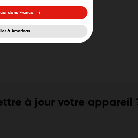
nuer dans France
ller à Americas
ttre à jour votre appareil 