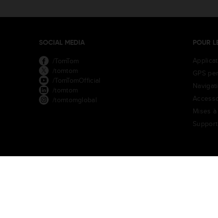
SOCIAL MEDIA
POUR L
Applica
/TomTom
/tomtom
GPS per
/TomTomOfficial
Navigat
/tomtom
Accesso
/tomtomglobal
Mises à 
Support
TomTom Traffic Index
TomTom Portail clients
TomTom Move P