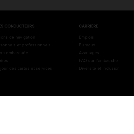
ES CONDUCTEURS
CARRIÈRE
tions de navigation
Emplois
sonnels et professionnels
Bureaux
ion embarquée
Avantages
ires
FAQ sur l'embauche
jour des cartes et services
Diversité et inclusion
ortal
TomTom Suppliers