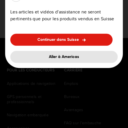
Les articles et vidéos d'assistance ne seront
Planification d'itinéraires à l'aide de codes
pertinents que pour les produits vendus en Suisse
cartographiques sur un appareil de navigation
Continuer dans Suisse
Aller à Americas
POUR LES CONDUCTEURS
CARRIÈRE
Applications de navigation
Emplois
GPS personnels et
Bureaux
professionnels
Avantages
Navigation embarquée
FAQ sur l'embauche