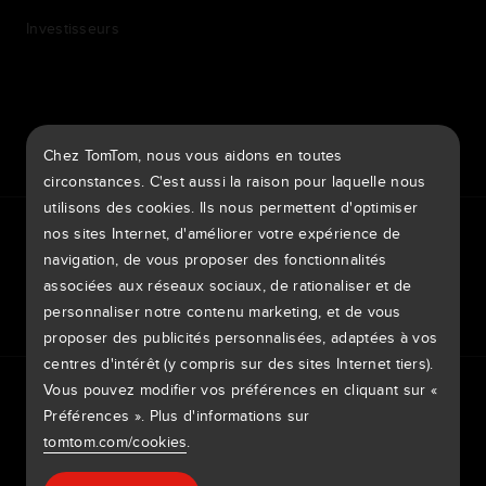
Investisseurs
7th item
Routing
Chez TomTom, nous vous aidons en toutes
9th item of footer
circonstances. C'est aussi la raison pour laquelle nous
utilisons des cookies. Ils nous permettent d'optimiser
TomTom Traffic Index
TomTom Portail clients
nos sites Internet, d'améliorer votre expérience de
TomTom Move Portal
TomTom Suppliers
navigation, de vous proposer des fonctionnalités
associées aux réseaux sociaux, de rationaliser et de
Suisse
personnaliser notre contenu marketing, et de vous
proposer des publicités personnalisées, adaptées à vos
centres d'intérêt (y compris sur des sites Internet tiers).
Europe
Vous pouvez modifier vos préférences en cliquant sur «
Politique de confidentialité
Mentions légales
België | Nederlands
Utilisation de vos données
Préférences ». Plus d'informations sur
Cookies
Signaler des vulnérabilités
Signaler une modification de carte
Impressum
tomtom.com/cookies
.
Belgique | Français
Copyright © 2026 TomTom International BV. All rights