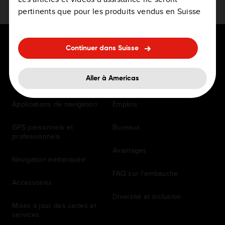
pertinents que pour les produits vendus en Suisse
Continuer dans Suisse
Aller à Americas
POUR LES CONDUCTEURS
CARRIÈRE
Applications de navigation
Emplois
GPS personnels et
Bureaux
professionnels
Avantages
Navigation embarquée
FAQ sur l'embauche
Accessoires
Diversité et inclusion
Mises à jour des cartes et
services