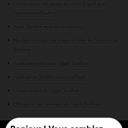
Comparaison de l'application GO Expert avec
l'application TomTom
Appli TomTom avec Android Auto™
Navigation étape par étape à l'aide de l'application
TomTom
Avertissements dans l'appli TomTom
Application TomTom avec CarPlay®
Compatibilité de l'appli TomTom
Utilisation des données de l'appli TomTom