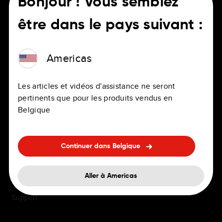
Bonjour ! Vous semblez
être dans le pays suivant :
POUR LES CONDUCTEURS
CARRIÈRE
Americas
Applications de navigation
Emplois
Les articles et vidéos d'assistance ne seront
GPS personnels et
Bureaux
pertinents que pour les produits vendus en
professionnels
Belgique
Avantages
Navigation embarquée
FAQ sur l'embauche
Accessoires
Continuer dans Belgique
Diversité et inclusion
Mises à jour des cartes et
services
Aller à Americas
Support