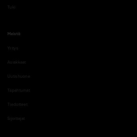
Tuki
Meistä
Yritys
Asiakkaat
Uutishuone
Tapahtumat
Tiedotteet
Sijoittajat
7th item