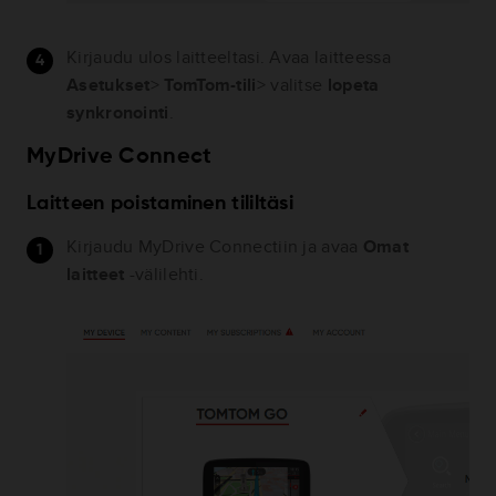
Kirjaudu ulos laitteeltasi. Avaa laitteessa
Asetukset
>
TomTom-tili
> valitse
lopeta
synkronointi
.
MyDrive Connect
Laitteen poistaminen tililtäsi
Kirjaudu MyDrive Connectiin ja avaa
Omat
laitteet
-välilehti.