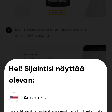
Etsi laitteesi ja poista se napsauttamalla
roskakorikuvaketta.
Hei! Sijaintisi näyttää
olevan:
Americas
Tukiartikkelit ja -videot koskevat vain tuotteita, joita