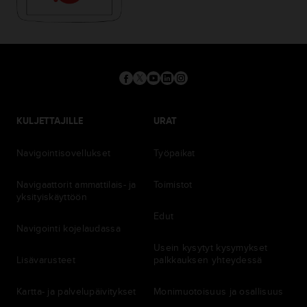
KULJETTAJILLE
URAT
Navigointisovellukset
Työpaikat
Navigaattorit ammattilais- ja
Toimistot
yksityiskäyttöön
Edut
Navigointi kojelaudassa
Usein kysytyt kysymykset
Lisävarusteet
palkkauksen yhteydessä
Kartta- ja palvelupäivitykset
Monimuotoisuus ja osallisuus