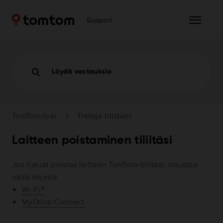
Support
Löydä vastauksia
TomTom-tuki
Tietoja tilistäni
Laitteen poistaminen tililtäsi
Jos haluat poistaa laitteen TomTom-tililtäsi, noudata
näitä ohjeita.
Wi-Fi®
MyDrive Connect