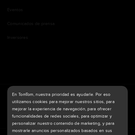
Eventos
Comunicados de prensa
Inversores
7th item
Routing
9th item of footer
TomTom Traffic Index
TomTom Portal para clientes
En TomTom, nuestra prioridad es ayudarle. Por eso
TomTom Move Portal
TomTom Suppliers
utilizamos cookies para mejorar nuestros sitios, para
mejorar la experiencia de navegación, para ofrecer
España
funcionalidades de redes sociales, para optimizar y
personalizar nuestro contenido de marketing, y para
mostrarle anuncios personalizados basados en sus
Europa