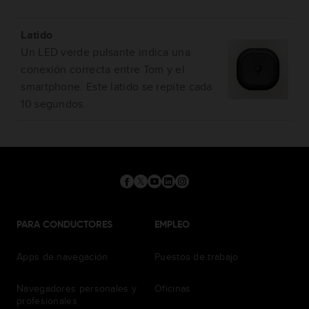
Latido
Un LED verde pulsante indica una
conexión correcta entre Tom y el
smartphone. Este latido se repite cada
10 segundos.
PARA CONDUCTORES
EMPLEO
Apps de navegación
Puestos de trabajo
Navegadores personales y
Oficinas
profesionales