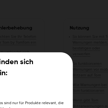
hlerbehebung
Nutzung
chten Sie Ihr Telefon
So können Sie mit 
ür Tom by TomTom ein
Warnungen melden,
bestätigen oder
om verbindet sich
verwerfen
icht automatisch
finden sich
So funktionieren
m verliert die
Warnungen vor mob
in:
erbindung, während
Blitzern auf Tom
e fahren
Wie Warnungen bei
ine visuellen oder
Tom funktionieren
kustischen
arnmeldungen auf
Wann gibt Tom
s sind nur für Produkte relevant, die
om
Blitzerwarnungen a