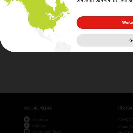
verkauft werden in Deuts
T
H
Weite
Alle 9 Beiträge
G
anzeigen
SOCIAL MEDIA
FÜR FA
Navigat
/TomTom
/tomtom
Navis f
/TomTomOfficial
berufli