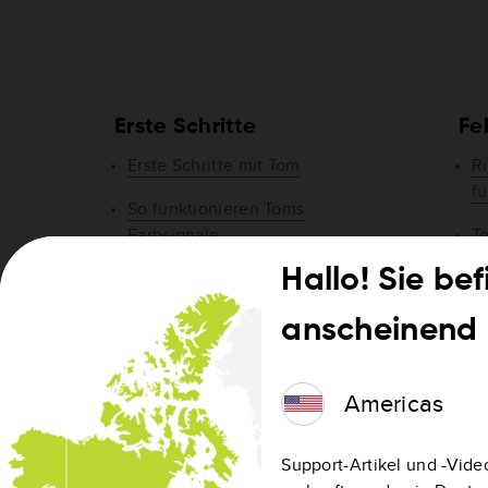
Erste Schritte
Fe
Erste Schritte mit Tom
Ri
f
So funktionieren Toms
Farbsignale
T
n
Hallo! Sie be
Tom mit Ihrem Telefon
koppeln
To
anscheinend 
V
Wie funktioniert Tom by
Si
TomTom?
Americas
Ke
Tom by TomTom-
a
Kompatibilität
W
Support-Artikel und -Video
T