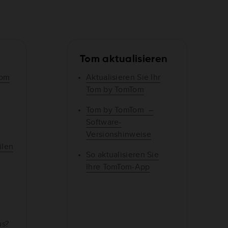
Tom aktualisieren
Tom
Aktualisieren Sie Ihr
Tom by TomTom
Tom by TomTom –
Software-
Versionshinweise
ilen
So aktualisieren Sie
Ihre TomTom-App
us?