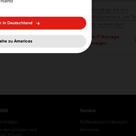
chland
om mit mehreren
Benötige ich ein
andys verbinden
Abonnement, um T
zu verwenden?
r in Deutschland
Alle 17 Beiträge
ehe zu Americas
anzeigen
HRER
Karriere
ions-Apps
Stellenausschreibungen
ür den privaten und
Standorte
chen Einsatz