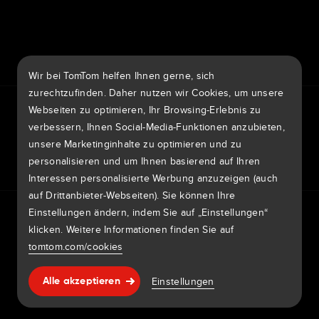
7th item
Routing
9th item of footer
Wir bei TomTom helfen Ihnen gerne, sich
zurechtzufinden. Daher nutzen wir Cookies, um unsere
TomTom Traffic Index
TomTom Kundenportal
Webseiten zu optimieren, Ihr Browsing-Erlebnis zu
TomTom Move Portal
TomTom Suppliers
verbessern, Ihnen Social-Media-Funktionen anzubieten,
unsere Marketinginhalte zu optimieren und zu
Deutschland
personalisieren und um Ihnen basierend auf Ihren
Interessen personalisierte Werbung anzuzeigen (auch
auf Drittanbieter-Webseiten). Sie können Ihre
Europa
Einstellungen ändern, indem Sie auf „Einstellungen“
Datenschutzrichtlinie
Rechtliche Hinweise
België | Nederlands
klicken. Weitere Informationen finden Sie auf
Nutzung Ihrer Daten
Cookies
Sicherheitsrisiken melden
Kartenaktualisierung melden
Impressum
tomtom.com/cookies
Belgique | Français
Copyright © 2026 TomTom International BV. All rights
Hilfe & support
Einstellungen
Česká Republika | Česky
Alle akzeptieren
reserved.
Danmark | Dansk