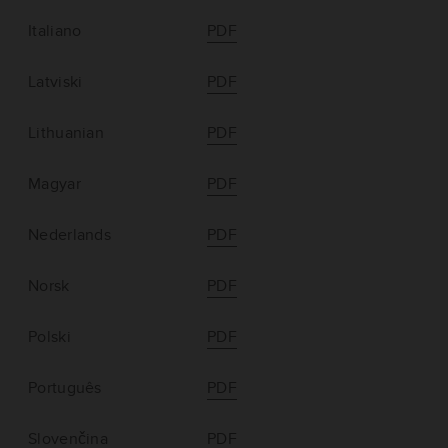
Italiano
PDF
Latviski
PDF
Lithuanian
PDF
Magyar
PDF
Nederlands
PDF
Norsk
PDF
Polski
PDF
Português
PDF
Slovenčina
PDF