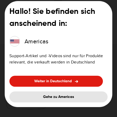
Hallo! Sie befinden sich
Suomi
PDF
anscheinend in:
Svenska
PDF
Americas
Brauchen Sie Hilfe beim Aktualisieren
Support-Artikel und -Videos sind nur für Produkte
relevant, die verkauft werden in Deutschland
Ihres Geräts?
So aktualisieren Sie Ihr Gerät
Weiter in Deutschland
Gehe zu Americas