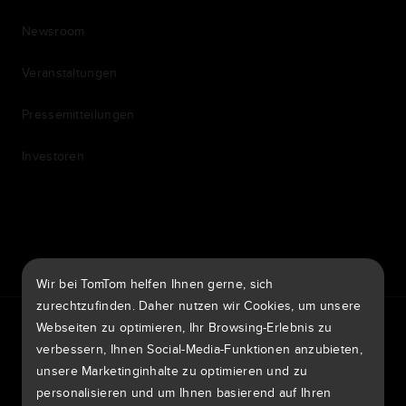
Newsroom
Veranstaltungen
Pressemitteilungen
Investoren
7th item
Routing
9th item of footer
Wir bei TomTom helfen Ihnen gerne, sich
zurechtzufinden. Daher nutzen wir Cookies, um unsere
TomTom Traffic Index
TomTom Kundenportal
Webseiten zu optimieren, Ihr Browsing-Erlebnis zu
TomTom Move Portal
TomTom Suppliers
verbessern, Ihnen Social-Media-Funktionen anzubieten,
unsere Marketinginhalte zu optimieren und zu
Schweiz
personalisieren und um Ihnen basierend auf Ihren