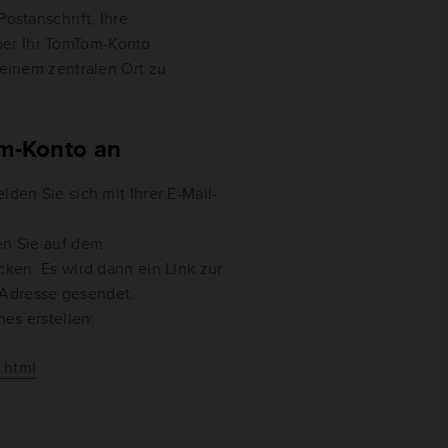
Postanschrift, Ihre
ber Ihr TomTom-Konto
n einem zentralen Ort zu
om-Konto an
den Sie sich mit Ihrer E-Mail-
n Sie auf dem
cken. Es wird dann ein Link zur
l-Adresse gesendet.
nes erstellen:
.html