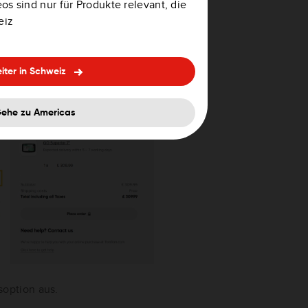
os sind nur für Produkte relevant, die
eiz
lungsweise auswählen?"
.
iter in Schweiz
ehe zu Americas
option aus.