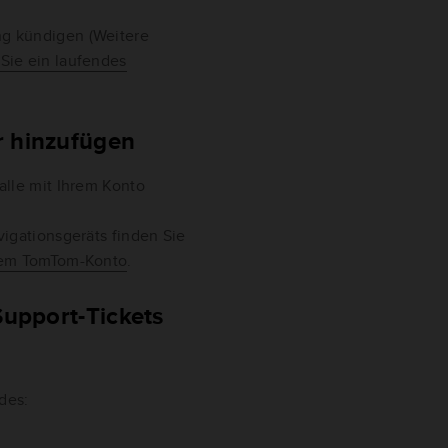
g kündigen (Weitere
 Sie ein laufendes
 hinzufügen
alle mit Ihrem Konto
igationsgeräts finden Sie
hrem TomTom-Konto
.
upport-Tickets
des: