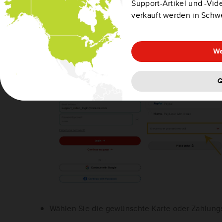
Support-Artikel und -Vide
aufgeben:
verkauft werden in Schw
Klicken Sie auf der Bezahlseite auf
"Andere Zah
We
G
Wählen Sie die gewünschte Karte oder Zahlungs