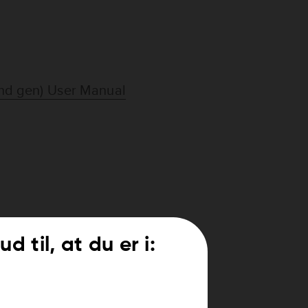
d gen) User Manual
ud til, at du er i: