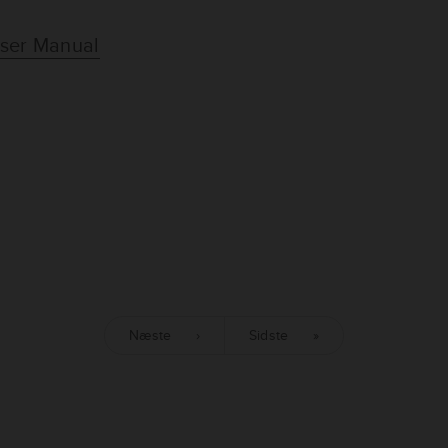
 User Manual
Næste
›
Sidste
»