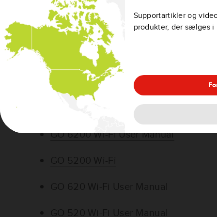
GO Premium User Manual
Supportartikler og video
produkter, der sælges 
GO Professional User Manual
GO Camper / GO Camper Tour User M
RIDER 50/500/550 User Manual
Fo
VIA 62 User Manual
GO 6200 Wi-Fi User Manual
GO 5200 Wi-Fi
GO 620 Wi-Fi User Manual
GO 520 Wi-Fi User Manual