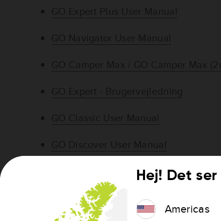
GO Expert Plus User Manual
GO Navigator User Manual
GO Camper Max / GO Camper Max (2n
GO Expert - Brugervejledning
GO Classic User Manual
GO Discover User Manual
GO Basic User Manual
Hej! Det ser 
GO Essential User Manual
Americas