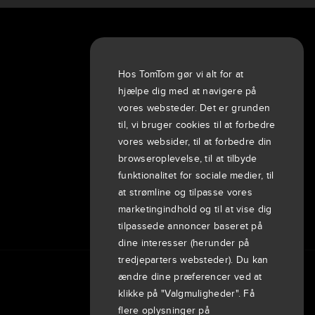
Om os
Virksomheden
Hos TomTom gør vi alt for at
Kunder
hjælpe dig med at navigere på
Nyheder
vores websteder. Det er grunden
til, vi bruger cookies til at forbedre
Begivenheder
vores websider, til at forbedre din
Pressemeddelelser
browseroplevelse, til at tilbyde
Investorer
funktionalitet for sociale medier, til
7th item
Routing
at strømline og tilpasse vores
9th item of footer
marketingindhold og til at vise dig
tilpassede annoncer baseret på
dine interesser (herunder på
tredjeparters websteder). Du kan
ændre dine præferencer ved at
klikke på "Valgmuligheder". Få
flere oplysninger på