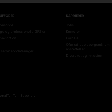
AUFFØRER
KARRIERER
ionsapps
Jobs
ige og professionelle GPS'er
Kontorer
-navigation
Fordele
r
Ofte stillede spørgsmål om
ansættelser
g serviceopdateringer
Diversitet og inklusion
rtal
TomTom Suppliers