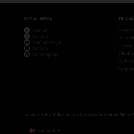
SOCIAL MEDIA
TIL CH
Navigat
/TomTom
/tomtom
Personl
/TomTomOfficial
In-dash
/tomtom
Tilbehø
/tomtomglobal
Kort- o
Support
TomTom Traffic Index
TomTom Kundeportal
TomTom Move Po
Danmark