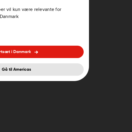
er vil kun være relevante for
i Danmark
anual
rtsæt i Danmark
Gå til Americas