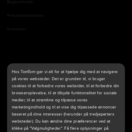
Begivenheder
Pressemeddelelser
Investorer
7th item
Routing
9th item of footer
Hos TomTom gør vi alt for at hjælpe dig med at navigere
på vores websteder. Det er grunden til, vi bruger
TomTom Traffic Index
TomTom Kundeportal
TomTom Move Portal
cookies til at forbedre vores websider, til at forbedre din
TomTom Suppliers
browseroplevelse, til at tilbyde funktionalitet for sociale
medier, til at strømline og tilpasse vores
Danmark
marketingindhold og til at vise dig tilpassede annoncer
baseret på dine interesser (herunder på tredjeparters
websteder). Du kan ændre dine præferencer ved at
Europe
Fortrolighedspolitik
Legal information
Using your data
Cookies
klikke på "Valgmuligheder". Få flere oplysninger på