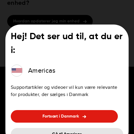
enhed?
Hvordan opdaterer jeg min enhed
Hej! Det ser ud til, at du er
i:
Americas
Supportartikler og videoer vil kun være relevante
for produkter, der sælges i Danmark
TIL CHAUFFØRER
KARRIERER
Navigationsapps
Jobs
Fortsæt i Danmark
Personlige og professionelle
Kontorer
GPS'er