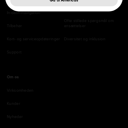
Gå til Americas
Fordele
In-dash-navigation
Ofte stillede spørgsmål om
Tilbehør
ansættelser
Kort- og serviceopdateringer
Diversitet og inklusion
Support
Om os
Virksomheden
Kunder
Nyheder