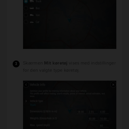
Skærmen
Mit køretøj
vises med indstillinger
for den valgte type køretøj.