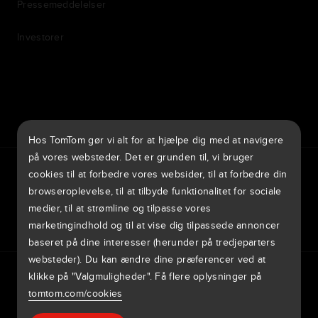
Pressemeddelelser
Investorer
7th item
Routing
9th item of footer
Hos TomTom gør vi alt for at hjælpe dig med at navigere
på vores websteder. Det er grunden til, vi bruger
TomTom Traffic Index
TomTom Kundeportal
TomTom Move Portal
cookies til at forbedre vores websider, til at forbedre din
TomTom Suppliers
browseroplevelse, til at tilbyde funktionalitet for sociale
medier, til at strømline og tilpasse vores
Danmark
marketingindhold og til at vise dig tilpassede annoncer
baseret på dine interesser (herunder på tredjeparters
websteder). Du kan ændre dine præferencer ved at
Europe
klikke på "Valgmuligheder". Få flere oplysninger på
Fortrolighedspolitik
Legal information
Using your data
Cookies
België | Nederlands
Rapporter sårbarheder
Rapporter en kortændring
Impressum
tomtom.com/cookies
Belgique | Français