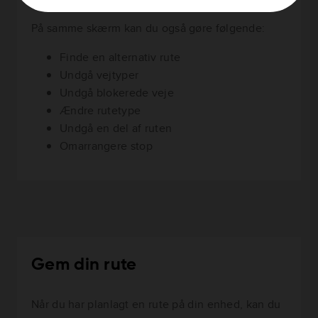
På samme skærm kan du også gøre følgende:
Finde en alternativ rute
Undgå vejtyper
Undgå blokerede veje
Ændre rutetype
Undgå en del af ruten
Omarrangere stop
Gem din rute
Når du har planlagt en rute på din enhed, kan du