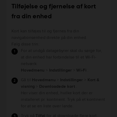
Tilføjelse og fjernelse af kort
fra din enhed
Kort kan tilføjes til og fjernes fra din
navigationsenhed direkte på din enhed.
Følg disse trin:
For at undgå datagebyrer skal du sørge for,
at din enhed har forbindelse til et Wi-Fi-
netværk.
Hovedmenu
>
Indstillinger
>
Wi-Fi
.
Gå til
Hovedmenu
>
Indstillinger
>
Kort &
visning
>
Downloadede kort
.
Her viser din enhed, hvilke kort der er
installeret pr. kontinent. Tryk på et kontinent
for at se en liste over lande.
Tryk på
Tilføj
for at downloade flere kort.