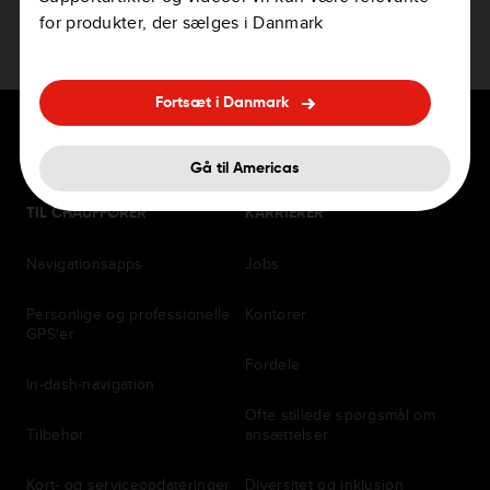
for produkter, der sælges i Danmark
Fortsæt i Danmark
Gå til Americas
TIL CHAUFFØRER
KARRIERER
Navigationsapps
Jobs
Personlige og professionelle
Kontorer
GPS'er
Fordele
In-dash-navigation
Ofte stillede spørgsmål om
Tilbehør
ansættelser
Kort- og serviceopdateringer
Diversitet og inklusion