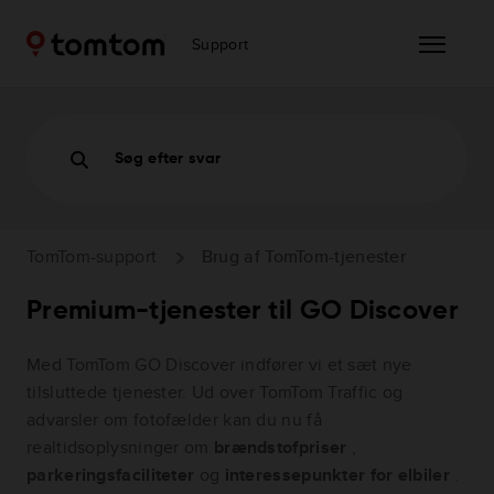
Support
Søg efter svar
TomTom-support
Brug af TomTom-tjenester
Premium-tjenester til GO Discover
Med TomTom GO Discover indfører vi et sæt nye
tilsluttede tjenester. Ud over TomTom Traffic og
advarsler om fotofælder kan du nu få
realtidsoplysninger om
brændstofpriser
,
parkeringsfaciliteter
og
interessepunkter for elbiler
.