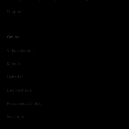
Support
Om os
Virksomheden
Kunder
Nyheder
Begivenheder
Pressemeddelelser
Investorer
7th item