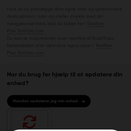
Hvis du vil planlægge dine egne ruter og synkronisere
destinationer, ruter og steder direkte med din
navigationsenhed, skal du klikke her:
TomTom
Plan.TomTom.com
.
Du kan se inspirerende ruter oprettet af RoadTrips-
fællesskabet eller dele dine egne rejser i
TomTom
Plan.TomTom.com
.
Har du brug for hjælp til at opdatere din
enhed?
Hvordan opdaterer jeg min enhed