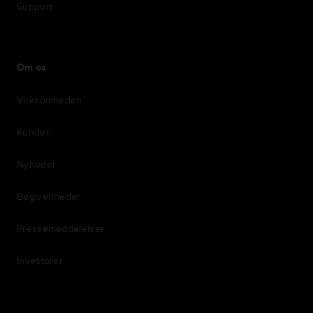
Support
Om os
Virksomheden
Kunder
Nyheder
Begivenheder
Pressemeddelelser
Investorer
7th item