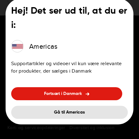
Hej! Det ser ud til, at du er
i:
Americas
TIL CHAUFFØRER
KARRIERER
Supportartikler og videoer vil kun være relevante
Navigationsapps
Jobs
for produkter, der sælges i Danmark
Personlige og professionelle
Kontorer
GPS'er
Fordele
Fortsæt i Danmark
In-dash-navigation
Ofte stillede spørgsmål om
Tilbehør
ansættelser
Gå til Americas
Kort- og serviceopdateringer
Diversitet og inklusion